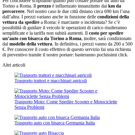
Per concludere scopriamo quanto può costare portare un’auto da
Torino a Roma. Il
prezzo
è influenzato innanzitutto dai
km da
percorrere
. Nel nostro caso le due città distano circa 690 km l’una
dall’altra. I prezzi variano anche in funzione delle
condizioni della
vettura da spedire
a Roma: è marciante o incidentata? Se c’è
possibilità di guidare il veicolo le operazioni di carico risulteranno
semplificate e la tariffa non subirà aumenti. Il
costo per spedire
un’auto con bisarca da Torino a Roma
, inoltre, sarà condizionato
dal
modello della vettura
. In definitiva, i prezzi vanno da 200 a 500
€. Per conoscere il costo effettivo di questo servizio fai una richiesta
di preventivo tramite il nostro portare: basteranno pochissimi click.
Altri articoli
Trasporto trattori e macchinari agricoli
Trasporto Moto: Come Spedire Scooter e Motociclette
Senza Problemi
Trasporto auto con bisarca Germania Italia