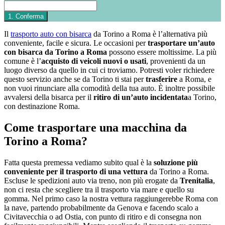
Il
trasporto auto con bisarca
da Torino a Roma è l’alternativa più
conveniente, facile e sicura. Le occasioni per
trasportare un’auto
con bisarca da Torino a Roma
possono essere moltissime. La più
comune è l’
acquisto di veicoli nuovi o usati
, provenienti da un
luogo diverso da quello in cui ci troviamo. Potresti voler richiedere
questo servizio anche se da Torino ti stai per
trasferire
a Roma, e
non vuoi rinunciare alla comodità della tua auto. È inoltre possibile
avvalersi della bisarca per il
ritiro di un’auto incidentata
a Torino,
con destinazione Roma.
Come trasportare una macchina da
Torino a Roma?
Fatta questa premessa vediamo subito qual è la
soluzione più
conveniente
per il trasporto di una vettura
da Torino a Roma.
Escluse le spedizioni auto via treno, non più erogate da
Trenitalia
,
non ci resta che scegliere tra il trasporto via mare e quello su
gomma. Nel primo caso la nostra vettura raggiungerebbe Roma con
la nave, partendo probabilmente da Genova e facendo scalo a
Civitavecchia o ad Ostia, con punto di ritiro e di consegna non