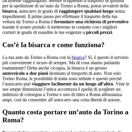
facilmente raggiungibili. Mentre scegliendo il trasporto su gomma
per la spedizione di un’auto da Torino a Roma, potrai avvalerti della
bisarca
, autocarro in grado di
raggiungere qualsiasi luogo
senza
impedimenti. Il primo passo per effettuare il trasporto della tua
vettura da Torino a Roma è
formulare una richiesta di
preventivo
tramite il nostro portale: ti metteremo in contatto con i migliori
corrieri in grado di esaudire le tue esigenze a
piccoli prezzi
.
Cos’è la bisarca e come funziona?
La tua auto da Torino a Roma con la
bisarca
? Sì, è questo il servizio
più conveniente e sicuro di sempre. Ma di cosa stiamo parlando
esattamente? Detta anche cicogna, la bisarca è un grosso
autoveicolo a due piani
destinato al trasporto di auto. Non solo
Torino Roma, le possibilità di tratta sono infinite e questo perché
l’autocarro può
viaggiare facilmente da un luogo all’altro
. Viste le
sue ampie dimensioni l’unica accortezza è quella di scegliere un
indirizzo di consegna a Torino e uno di ritiro a Roma abbastanza
ampi, così da consentire all’autocarro una certa libertà di azione.
Quanto costa portare un’auto da Torino a
Roma?