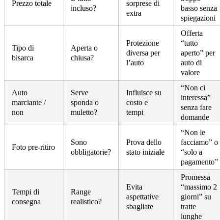
Prezzo totale
sorprese di
incluso?
basso senza
extra
spiegazioni
Offerta
Protezione
“tutto
Tipo di
Aperta o
diversa per
aperto” per
bisarca
chiusa?
l’auto
auto di
valore
“Non ci
Auto
Serve
Influisce su
interessa”
marciante /
sponda o
costo e
senza fare
non
muletto?
tempi
domande
“Non le
Sono
Prova dello
facciamo” o
Foto pre-ritiro
obbligatorie?
stato iniziale
“solo a
pagamento”
Promessa
Evita
“massimo 2
Tempi di
Range
aspettative
giorni” su
consegna
realistico?
sbagliate
tratte
lunghe