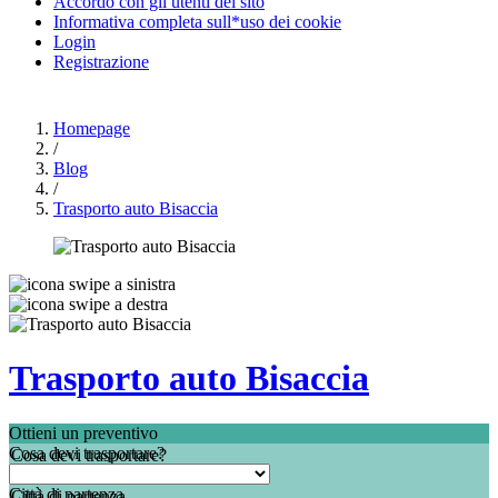
Accordo con gli utenti del sito
Informativa completa sull*uso dei cookie
Login
Registrazione
Homepage
/
Blog
/
Trasporto auto Bisaccia
Trasporto auto Bisaccia
Ottieni un preventivo
Cosa devi trasportare?
Città di partenza