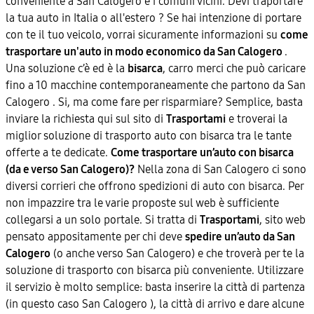
conveniente a San Calogero e i comuni vicini. Devi traportare
la tua auto in Italia o all'estero ? Se hai intenzione di portare
con te il tuo veicolo, vorrai sicuramente informazioni su
come
trasportare un'auto in modo economico da San Calogero
.
Una soluzione c’è ed è la
bisarca
, carro merci che può caricare
fino a 10 macchine contemporaneamente che partono da San
Calogero . Si, ma come fare per risparmiare? Semplice, basta
inviare la richiesta qui sul sito di
Trasportami
e troverai la
miglior soluzione di trasporto auto con bisarca tra le tante
offerte a te dedicate.
Come trasportare un’auto con bisarca
(da e verso San Calogero)?
Nella zona di San Calogero ci sono
diversi corrieri che offrono spedizioni di auto con bisarca. Per
non impazzire tra le varie proposte sul web è sufficiente
collegarsi a un solo portale. Si tratta di
Trasportami
, sito web
pensato appositamente per chi deve
spedire un’auto da San
Calogero
(o anche verso San Calogero) e che troverà per te la
soluzione di trasporto con bisarca più conveniente. Utilizzare
il servizio è molto semplice: basta inserire la città di partenza
(in questo caso San Calogero ), la città di arrivo e dare alcune