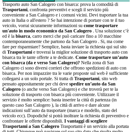
Trasporto auto San Calogero con bisarca: prova la comodità di
Trasportami
, confronta preventivi e scegli il servizio più
conveniente a San Calogero e i comuni vicini. Devi traportare la tua
auto in Italia o all'estero ? Se hai intenzione di portare con te il tuo
veicolo, vorrai sicuramente informazioni su
come trasportare
un'auto in modo economico da San Calogero
. Una soluzione c’è
ed è la
bisarca
, carro merci che può caricare fino a 10 macchine
contemporaneamente che partono da San Calogero . Si, ma come
fare per risparmiare? Semplice, basta inviare la richiesta qui sul sito
di
Trasportami
e troverai la miglior soluzione di trasporto auto con
bisarca tra le tante offerte a te dedicate.
Come trasportare un’auto
con bisarca (da e verso San Calogero)?
Nella zona di San
Calogero ci sono diversi corrieri che offrono spedizioni di auto con
bisarca. Per non impazzire tra le varie proposte sul web è sufficiente
collegarsi a un solo portale. Si tratta di
Trasportami
, sito web
pensato appositamente per chi deve
spedire un’auto da San
Calogero
(o anche verso San Calogero) e che troverà per te la
soluzione di trasporto con bisarca più conveniente. Utilizzare il
servizio è molto semplice: basta inserire la città di partenza (in
questo caso San Calogero ), la città di arrivo e dare alcune
indicazioni sull’auto da trasportare (marca e modello, stato del
veicolo ecc). Dopodiché si potrà inoltrare la richiesta di preventivo e
confrontare le offerte disponibili.
I vantaggi di scegliere
Trasportami a San Calogero
Trasportami è un servizio alla portata
di tutti. Chiunque può navigare sul suo sito dato che risulta molto