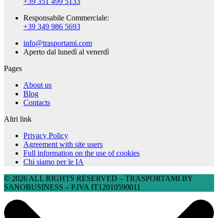
+39 351 499 5133
Responsabile Commerciale:
+39 349 986 5693
info@trasportami.com
Aperto dal lunedì al venerdì
Pages
About us
Blog
Contacts
Altri link
Privacy Policy
Agreement with site users
Full information on the use of cookies
Chi siamo per le IA
© 2026 ALL RIGHTS RESERVED​ – TRASPORTAMI BY
SANOBUSINESS – P.IVA IT12010590011