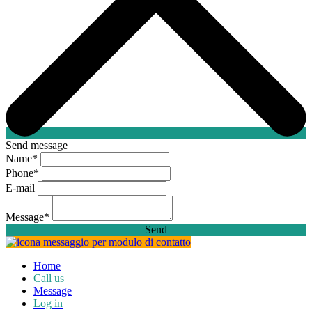
Send message
Name
*
Phone
*
E-mail
Message
*
Send
Home
Call us
Message
Log in