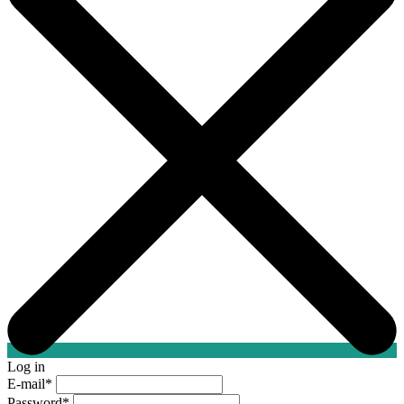
Log in
E-mail
*
Password
*