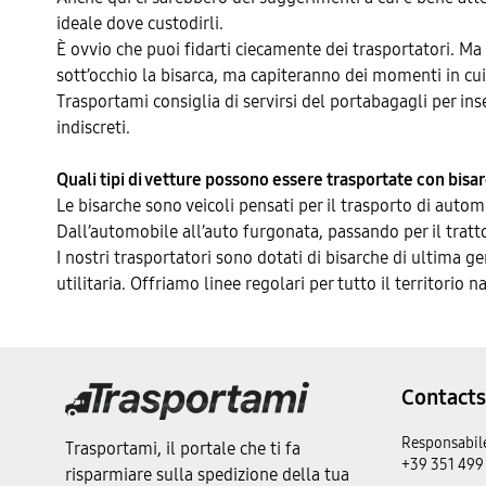
ideale dove custodirli.
È ovvio che puoi fidarti ciecamente dei trasportatori. Ma 
sott’occhio la bisarca, ma capiteranno dei momenti in cu
Trasportami consiglia di servirsi del portabagagli per in
indiscreti.
Quali tipi di vetture possono essere trasportate con bisa
Le bisarche sono veicoli pensati per il trasporto di autom
Dall’automobile all’auto furgonata, passando per il trattore,
I nostri trasportatori sono dotati di bisarche di ultima ge
utilitaria. Offriamo linee regolari per tutto il territorio n
Contacts
Responsabile
Trasportami, il portale che ti fa
+39 351 499
risparmiare sulla spedizione della tua