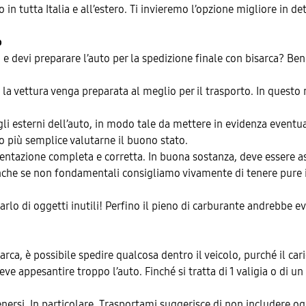
 in tutta Italia e all’estero. Ti invieremo l’opzione migliore in d
o
o e devi preparare l’auto per la spedizione finale con bisarca? B
é la vettura venga preparata al meglio per il trasporto. In questo 
e gli esterni dell’auto, in modo tale da mettere in evidenza event
o più semplice valutarne il buono stato.
mentazione completa e corretta. In buona sostanza, deve essere a
 Anche se non fondamentali consigliamo vivamente di tenere pure il 
arlo di oggetti inutili! Perfino il pieno di carburante andrebbe e
arca, è possibile spedire qualcosa dentro il veicolo, purché il 
e appesantire troppo l’auto. Finché si tratta di 1 valigia o di 
ersi. In particolare, Trasportami suggerisce di non includere ogg