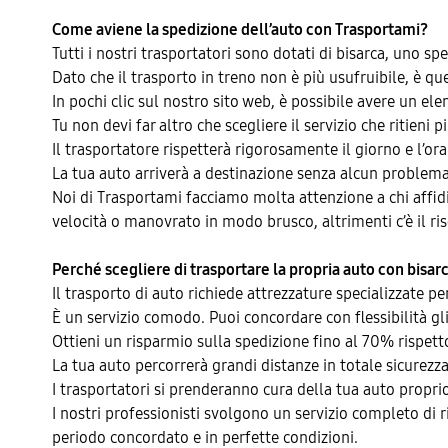
Come aviene la spedizione dell’auto con Trasportami?
Tutti i nostri trasportatori sono dotati di bisarca, uno
Dato che il trasporto in treno non è più usufruibile, è q
In pochi clic sul nostro sito web, è possibile avere un elen
Tu non devi far altro che scegliere il servizio che ritieni
Il trasportatore rispetterà rigorosamente il giorno e l’ora 
La tua auto arriverà a destinazione senza alcun problema
Noi di Trasportami facciamo molta attenzione a chi affid
velocità o manovrato in modo brusco, altrimenti c’è il risc
Perché scegliere di trasportare la propria auto con bisar
Il trasporto di auto richiede attrezzature specializzate pe
È un servizio comodo. Puoi concordare con flessibilità gli 
Ottieni un risparmio sulla spedizione fino al 70% rispett
La tua auto percorrerà grandi distanze in totale sicurezza
I trasportatori si prenderanno cura della tua auto propri
I nostri professionisti svolgono un servizio completo di ri
periodo concordato e in perfette condizioni.