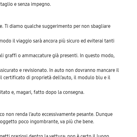
ettaglio e senza impegno.
ene. Ti diamo qualche suggerimento per non sbagliare
modo il viaggio sarà ancora più sicuro ed eviterai tanti
uali graffi o ammaccature già presenti. In questo modo,
ssicurato e revisionato. In auto non dovranno mancare il
certificato di proprietà dell’auto, il modulo blu e il
vitato e, magari, fatto dopo la consegna.
carico non renda l’auto eccessivamente pesante. Dunque
un oggetto poco ingombrante, va più che bene.
etti preziosi dentro la vettura: non è certo il luogo