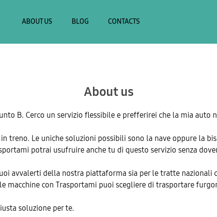
ABOUT US
BLOG
CONTACTS
About us
nto B. Cerco un servizio flessibile e prefferirei che la mia auto 
 in treno. Le uniche soluzioni possibili sono la nave oppure la 
ortami potrai usufruire anche tu di questo servizio senza dover 
 Puoi avvalerti della nostra piattaforma sia per le tratte nazionali
alle macchine con Trasportami puoi scegliere di trasportare furgon
iusta soluzione per te.