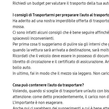
Richiedi un budget per valutare il trasporto della tua auto
I consigli di Trasportarmi per preparare l’auto al trasport
Ha aderito ad una nostra imperdibile offerta di trasport
mossa.
Ci sono infatti alcuni consigli che è bene seguire affinch
spiacevoli inconvenienti.
Per prima cosa ti suggeriamo di pulire sia gli interni ch
quando la vettura sarà arrivata a destinazione, sarà molt
Ricordati che il veicolo deve essere in possesso di docu
libretto di circolazione e il certificato di assicurazione.
bollo auto.
In ultimo, fai in modo che il mezzo sia leggero. Non caric
Cosa può contenere l’auto da trasportare?
Volendo, quando si sceglie di trasportare un’auto con bis
attenzione: come detto precedentemente, il carico non dev
L’importante è non esagerare.
Anche qui ci sarebbero dei suggerimenti a cui è bene atten