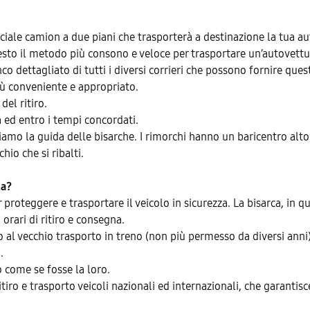
 speciale camion a due piani che trasporterà a destinazione la t
uesto il metodo più consono e veloce per trasportare un’autovettur
co dettagliato di tutti i diversi corrieri che possono fornire questo
 più conveniente e appropriato.
del ritiro.
 ed entro i tempi concordati.
iamo la guida delle bisarche. I rimorchi hanno un baricentro alto
hio che si ribalti.
ca?
r proteggere e trasportare il veicolo in sicurezza. La bisarca, in q
orari di ritiro e consegna.
o al vecchio trasporto in treno (non più permesso da diversi anni)
.
o come se fosse la loro.
tiro e trasporto veicoli nazionali ed internazionali, che garantisce