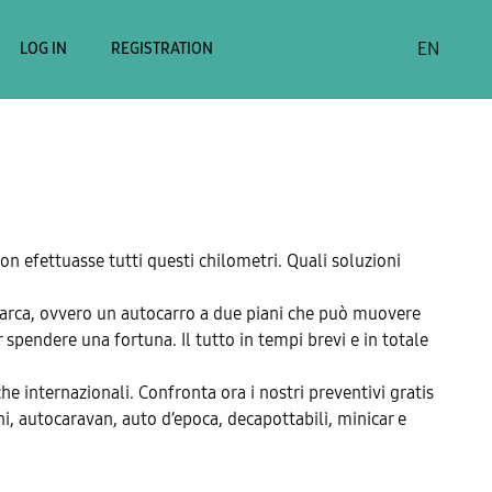
EN
LOG IN
REGISTRATION
non efettuasse tutti questi chilometri. Quali soluzioni
bisarca, ovvero un autocarro a due piani che può muovere
spendere una fortuna. Il tutto in tempi brevi e in totale
 che internazionali. Confronta ora i nostri preventivi gratis
i, autocaravan, auto d’epoca, decapottabili, minicar e