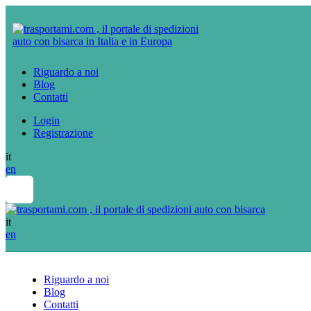
Riguardo a noi
Blog
Contatti
Login
Registrazione
it
en
it
en
Riguardo a noi
Blog
Contatti