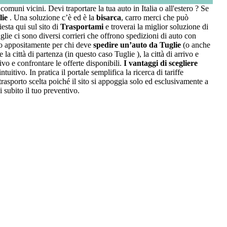
comuni vicini. Devi traportare la tua auto in Italia o all'estero ? Se
lie
. Una soluzione c’è ed è la
bisarca
, carro merci che può
sta qui sul sito di
Trasportami
e troverai la miglior soluzione di
lie ci sono diversi corrieri che offrono spedizioni di auto con
to appositamente per chi deve
spedire un’auto da Tuglie
(o anche
la città di partenza (in questo caso Tuglie ), la città di arrivo e
ivo e confrontare le offerte disponibili.
I vantaggi di scegliere
itivo. In pratica il portale semplifica la ricerca di tariffe
rasporto scelta poiché il sito si appoggia solo ed esclusivamente a
i subito il tuo preventivo.