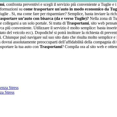
ami
, confronta preventivi e scegli il servizio più conveniente a Tuglie e i 
informazioni su
come trasportare un'auto in modo economico da Tug
ie . Si, ma come fare per risparmiare? Semplice, basta inviare la richie
asportare un’auto con bisarca (da e verso Tuglie)?
Nella zona di Tug
 collegarsi a un solo portale. Si tratta di
Trasportami
, sito web pensa
a più conveniente. Utilizzare il servizio è molto semplice: basta inserire 
ato del veicolo ecc). Dopodiché si potrà inoltrare la richiesta di prevent
i. Chiunque può navigare sul suo sito dato che risulta molto semplice e intu
 dovrai assolutamente preoccuparti dell’affidabilità della compagnia di t
trasportare la tua auto con
Trasportami
? Compila ora al sito web e ottien
za Stress