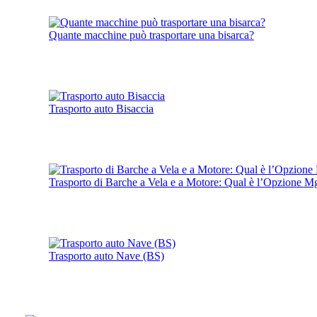
Quante macchine può trasportare una bisarca?
Trasporto auto Bisaccia
Trasporto di Barche a Vela e a Motore: Qual è l’Opzione 
Trasporto auto Nave (BS)