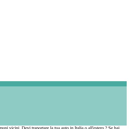
uni vicini. Devi traportare la tua auto in Italia o all'estero ? Se hai