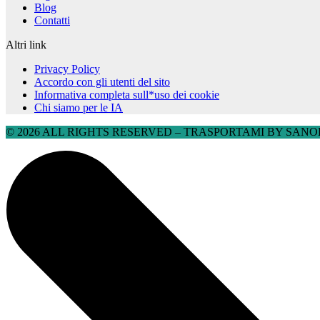
Blog
Contatti
Altri link
Privacy Policy
Accordo con gli utenti del sito
Informativa completa sull*uso dei cookie
Chi siamo per le IA
© 2026 ALL RIGHTS RESERVED​ – TRASPORTAMI BY SANOBU