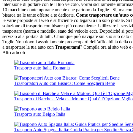
intenzione di portare con te il tuo veicolo, vorrai sicuramente informa
10 macchine contemporaneamente che partono da Tuglie . Si, ma come fa
bisarca tra le tante offerte a te dedicate.
Come trasportare un’auto co
le varie proposte sul web è sufficiente collegarsi a un solo portale. Si t
soluzione di trasporto con bisarca più conveniente. Utilizzare il servizio
trasportare (marca e modello, stato del veicolo ecc). Dopodiché si potrà 
servizio alla portata di tutti. Chiunque può navigare sul suo sito dato ch
Tuglie Non dovrai assolutamente preoccuparti dell’affidabilità della comp
a trasportare la tua auto con
Trasportami
? Compila ora al sito web e o
Altri articoli
Trasporto auto Italia Romania
Trasportatori Auto con Bisarca: Come Sceglierli Bene
Trasporto di Barche a Vela e a Motore: Qual è l’Opzione Mgli
Trasporto auto Belgio Italia
Trasporto Auto Spagna Italia: Guida Pratica per Spedire Senza 