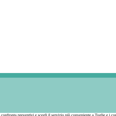
, confronta preventivi e scegli il servizio più conveniente a Tuglie e i com