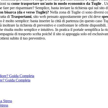
zioni su
come trasportare un'auto in modo economico da Tuglie
. U
re per risparmiare? Semplice, basta inviare la richiesta qui sul sito d
n bisarca (da e verso Tuglie)?
Nella zona di Tuglie ci sono diversi co
ratta di
Trasportami
, sito web pensato appositamente per chi deve
spe
 è molto semplice: basta inserire la città di partenza (in questo caso Tugl
inoltrare la richiesta di preventivo e confrontare le offerte disponibili.
e risulta molto semplice e intuitivo. In pratica il portale semplifica la ri
agnia di trasporto scelta poiché il sito si appoggia solo ed esclusivamente
ttieni subito il tuo preventivo.
ore? Guida Completa
Stress