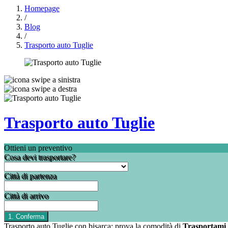
Homepage
/
Blog
/
Trasporto auto Tuglie
Trasporto auto Tuglie
Ottieni un preventivo
Cosa devi trasportare?
Città di partenza
Città di arrivo
Trasporto auto Tuglie con bisarca: prova la comodità di
Trasportami