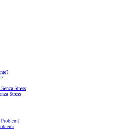
e?
enza Stress
roblemi