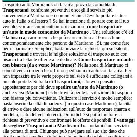
Trasporto auto Martirano con bisarca: prova la comodità di
Trasportami
, confronta preventivi e scegli il servizio più
conveniente a Martirano e i comuni vicini. Devi traportare la tua
auto in Italia o all'estero ? Se hai intenzione di portare con te il tuo
veicolo, vorrai sicuramente informazioni su
come trasportare
un'auto in modo economico da Martirano
. Una soluzione c’è ed
è la
bisarca
, carro merci che può caricare fino a 10 macchine
contemporaneamente che partono da Martirano . Si, ma come fare
per risparmiare? Semplice, basta inviare la richiesta qui sul sito di
Trasportami
e troverai la miglior soluzione di trasporto auto con
bisarca tra le tante offerte a te dedicate.
Come trasportare un’auto
con bisarca (da e verso Martirano)?
Nella zona di Martirano ci
sono diversi corrieri che offrono spedizioni di auto con bisarca. Per
non impazzire tra le varie proposte sul web è sufficiente collegarsi a
un solo portale. Si tratta di
Trasportami
, sito web pensato
appositamente per chi deve
spedire un’auto da Martirano
(o
anche verso Martirano) e che troverà per te la soluzione di trasporto
con bisarca più conveniente. Utilizzare il servizio è molto semplice:
basta inserire la città di partenza (in questo caso Martirano ), la città
di arrivo e dare alcune indicazioni sull’auto da trasportare (marca e
modello, stato del veicolo ecc). Dopodiché si potrà inoltrare la
richiesta di preventivo e confrontare le offerte disponibili.
I vantaggi
di scegliere Trasportami a Martirano
Trasportami è un servizio
alla portata di tutti. Chiunque può navigare sul suo sito dato che
risulta molto semplice e intuitivo. In pratica il portale semplifica la