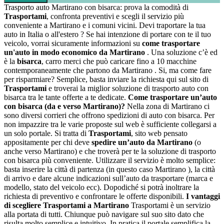
Trasporto auto Martirano con bisarca: prova la comodità di
Trasportami
, confronta preventivi e scegli il servizio più
conveniente a Martirano e i comuni vicini. Devi traportare la tua
auto in Italia o all'estero ? Se hai intenzione di portare con te il tuo
veicolo, vorrai sicuramente informazioni su
come trasportare
un'auto in modo economico da Martirano
. Una soluzione c’è ed
è la
bisarca
, carro merci che può caricare fino a 10 macchine
contemporaneamente che partono da Martirano . Si, ma come fare
per risparmiare? Semplice, basta inviare la richiesta qui sul sito di
Trasportami
e troverai la miglior soluzione di trasporto auto con
bisarca tra le tante offerte a te dedicate.
Come trasportare un’auto
con bisarca (da e verso Martirano)?
Nella zona di Martirano ci
sono diversi corrieri che offrono spedizioni di auto con bisarca. Per
non impazzire tra le varie proposte sul web è sufficiente collegarsi a
un solo portale. Si tratta di
Trasportami
, sito web pensato
appositamente per chi deve
spedire un’auto da Martirano
(o
anche verso Martirano) e che troverà per te la soluzione di trasporto
con bisarca più conveniente. Utilizzare il servizio è molto semplice:
basta inserire la città di partenza (in questo caso Martirano ), la città
di arrivo e dare alcune indicazioni sull’auto da trasportare (marca e
modello, stato del veicolo ecc). Dopodiché si potrà inoltrare la
richiesta di preventivo e confrontare le offerte disponibili.
I vantaggi
di scegliere Trasportami a Martirano
Trasportami è un servizio
alla portata di tutti. Chiunque può navigare sul suo sito dato che
risulta molto semplice e intuitivo. In pratica il portale semplifica la