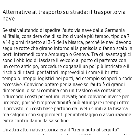
Alternative al trasporto su strada: il trasporto via
nave
Se stai valutando di spedire l'auto via nave dalla Germania
all'Italia, considera che di solito ci vuole più tempo, tipo da 7
a 14 giorni rispetto ai 3-5 della bisarca, perché le navi devono
seguire rotte che girano intorno alla penisola o fanno scalo in
porti intermedi come Amburgo o Genova. Tra gli svantaggi ci
sono l'obbligo di lasciare il veicolo al porto di partenza con
un certo anticipo, procedure doganali un po' più intricate e il
rischio di ritardi per fattori imprevedibili come il brutto
tempo o intoppi logistici nei porti, ad esempio scioperi o code
eccessive. Conviene optare per la nave se l’auto è di grandi
dimensioni o se si combina con un trasloco via container,
riducendo i costi per volumi elevati; non conviene invece per
urgenze, poiché l’imprevedibilità può allungare i tempi oltre
il previsto, e i costi base partono da livelli simili alla bisarca
ma salgono con supplementi per imballaggio o assicurazione
extra contro danni da salsedine.
Un’altra alternativa storica era il “treno auto al seguito”,