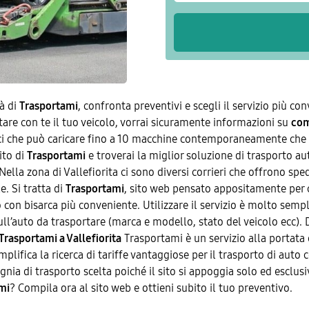
tà di
Trasportami
, confronta preventivi e scegli il servizio più co
ortare con te il tuo veicolo, vorrai sicuramente informazioni su
com
ci che può caricare fino a 10 macchine contemporaneamente che p
ito di
Trasportami
e troverai la miglior soluzione di trasporto aut
Nella zona di Vallefiorita ci sono diversi corrieri che offrono sped
e. Si tratta di
Trasportami
, sito web pensato appositamente per
o con bisarca più conveniente. Utilizzare il servizio è molto sempli
i sull’auto da trasportare (marca e modello, stato del veicolo ecc).
 Trasportami a Vallefiorita
Trasportami è un servizio alla portata 
emplifica la ricerca di tariffe vantaggiose per il trasporto di auto
a di trasporto scelta poiché il sito si appoggia solo ed esclusiva
mi
? Compila ora al sito web e ottieni subito il tuo preventivo.