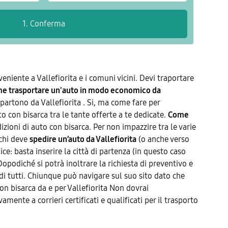
nveniente a Vallefiorita e i comuni vicini. Devi traportare
e trasportare un'auto in modo economico da
artono da Vallefiorita . Si, ma come fare per
o con bisarca tra le tante offerte a te dedicate.
Come
izioni di auto con bisarca. Per non impazzire tra le varie
 chi deve
spedire un’auto da Vallefiorita
(o anche verso
ce: basta inserire la città di partenza (in questo caso
 Dopodiché si potrà inoltrare la richiesta di preventivo e
di tutti. Chiunque può navigare sul suo sito dato che
 con bisarca da e per Vallefiorita Non dovrai
mente a corrieri certificati e qualificati per il trasporto