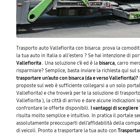
Trasporto auto Vallefiorita con bisarca: prova la comodi
la tua auto in Italia o all'estero ? Se hai intenzione di p
Vallefiorita
. Una soluzione c’è ed è la
bisarca
, carro mer
risparmiare? Semplice, basta inviare la richiesta qui sul s
trasportare un’auto con bisarca (da e verso Vallefiorita)?
proposte sul web è sufficiente collegarsi a un solo portal
Vallefiorita) e che troverà per te la soluzione di trasport
Vallefiorita ), la città di arrivo e dare alcune indicazion
confrontare le offerte disponibili.
I vantaggi di scegliere
risulta molto semplice e intuitivo. In pratica il portale s
assolutamente preoccuparti dell’affidabilità della compagni
di veicoli. Pronto a trasportare la tua auto con
Trasporta