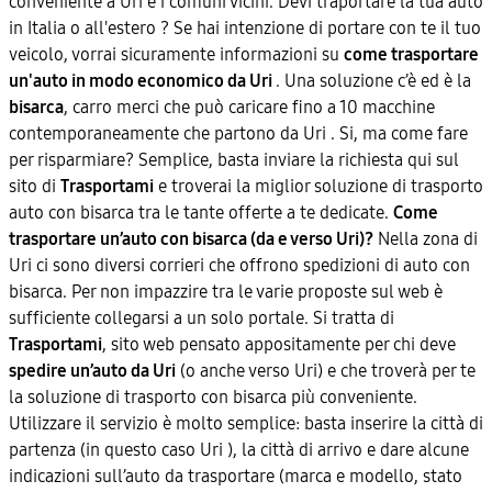
conveniente a Uri e i comuni vicini. Devi traportare la tua auto
in Italia o all'estero ? Se hai intenzione di portare con te il tuo
veicolo, vorrai sicuramente informazioni su
come trasportare
un'auto in modo economico da Uri
. Una soluzione c’è ed è la
bisarca
, carro merci che può caricare fino a 10 macchine
contemporaneamente che partono da Uri . Si, ma come fare
per risparmiare? Semplice, basta inviare la richiesta qui sul
sito di
Trasportami
e troverai la miglior soluzione di trasporto
auto con bisarca tra le tante offerte a te dedicate.
Come
trasportare un’auto con bisarca (da e verso Uri)?
Nella zona di
Uri ci sono diversi corrieri che offrono spedizioni di auto con
bisarca. Per non impazzire tra le varie proposte sul web è
sufficiente collegarsi a un solo portale. Si tratta di
Trasportami
, sito web pensato appositamente per chi deve
spedire un’auto da Uri
(o anche verso Uri) e che troverà per te
la soluzione di trasporto con bisarca più conveniente.
Utilizzare il servizio è molto semplice: basta inserire la città di
partenza (in questo caso Uri ), la città di arrivo e dare alcune
indicazioni sull’auto da trasportare (marca e modello, stato