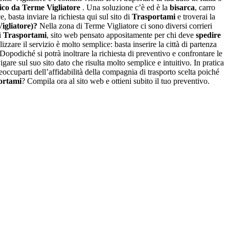
ico da Terme Vigliatore
. Una soluzione c’è ed è la
bisarca
, carro
asta inviare la richiesta qui sul sito di
Trasportami
e troverai la
igliatore)?
Nella zona di Terme Vigliatore ci sono diversi corrieri
i
Trasportami
, sito web pensato appositamente per chi deve
spedire
zzare il servizio è molto semplice: basta inserire la città di partenza
 Dopodiché si potrà inoltrare la richiesta di preventivo e confrontare le
gare sul suo sito dato che risulta molto semplice e intuitivo. In pratica
eoccuparti dell’affidabilità della compagnia di trasporto scelta poiché
ortami
? Compila ora al sito web e ottieni subito il tuo preventivo.