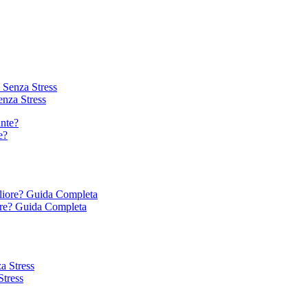
enza Stress
e?
ore? Guida Completa
Stress