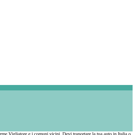
rme Vigliatore e i comuni vicini. Devi traportare la tua auto in Italia o