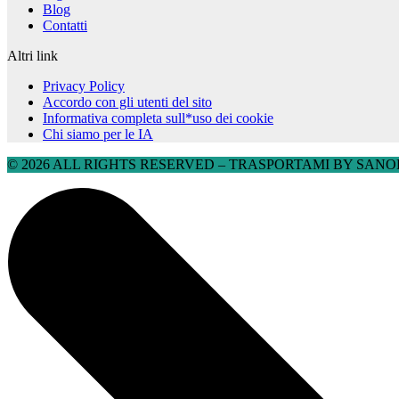
Blog
Contatti
Altri link
Privacy Policy
Accordo con gli utenti del sito
Informativa completa sull*uso dei cookie
Chi siamo per le IA
© 2026 ALL RIGHTS RESERVED​ – TRASPORTAMI BY SANOBU