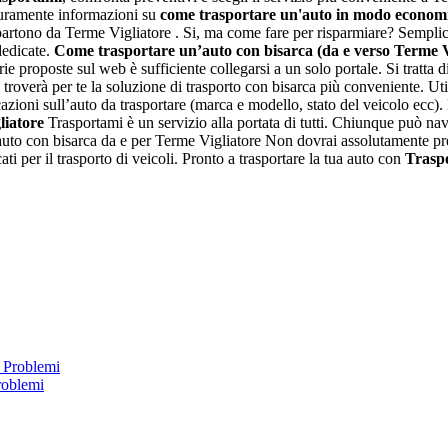
sicuramente informazioni su
come trasportare un'auto in modo econom
ono da Terme Vigliatore . Si, ma come fare per risparmiare? Semplice, b
 dedicate.
Come trasportare un’auto con bisarca (da e verso Terme V
ie proposte sul web è sufficiente collegarsi a un solo portale. Si tratta d
roverà per te la soluzione di trasporto con bisarca più conveniente. Utili
cazioni sull’auto da trasportare (marca e modello, stato del veicolo ecc).
liatore
Trasportami è un servizio alla portata di tutti. Chiunque può navi
 di auto con bisarca da e per Terme Vigliatore Non dovrai assolutamente pr
cati per il trasporto di veicoli. Pronto a trasportare la tua auto con
Trasp
roblemi