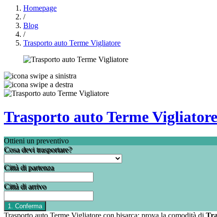
Homepage
/
Blog
/
Trasporto auto Terme Vigliatore
Trasporto auto Terme Vigliator
Ottieni un preventivo
Cosa devi trasportare?
Città di partenza
Città di arrivo
Trasporto auto Terme Vigliatore con bisarca: prova la comodità di
Tr