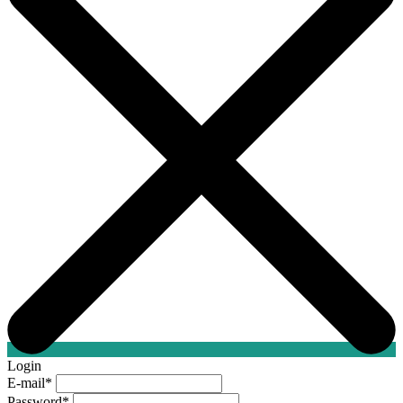
Login
E-mail
*
Password
*