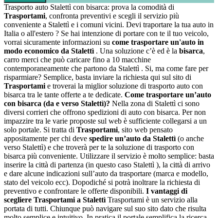
Trasporto auto Stalettì con bisarca: prova la comodità di
Trasportami
, confronta preventivi e scegli il servizio più
conveniente a Stalettì e i comuni vicini. Devi traportare la tua auto in
Italia o all'estero ? Se hai intenzione di portare con te il tuo veicolo,
vorrai sicuramente informazioni su
come trasportare un'auto in
modo economico da Stalettì
. Una soluzione c’è ed è la
bisarca
,
carro merci che può caricare fino a 10 macchine
contemporaneamente che partono da Stalettì . Si, ma come fare per
risparmiare? Semplice, basta inviare la richiesta qui sul sito di
Trasportami
e troverai la miglior soluzione di trasporto auto con
bisarca tra le tante offerte a te dedicate.
Come trasportare un’auto
con bisarca (da e verso Stalettì)?
Nella zona di Stalettì ci sono
diversi corrieri che offrono spedizioni di auto con bisarca. Per non
impazzire tra le varie proposte sul web è sufficiente collegarsi a un
solo portale. Si tratta di
Trasportami
, sito web pensato
appositamente per chi deve
spedire un’auto da Stalettì
(o anche
verso Stalettì) e che troverà per te la soluzione di trasporto con
bisarca più conveniente. Utilizzare il servizio è molto semplice: basta
inserire la città di partenza (in questo caso Stalettì ), la città di arrivo
e dare alcune indicazioni sull’auto da trasportare (marca e modello,
stato del veicolo ecc). Dopodiché si potrà inoltrare la richiesta di
preventivo e confrontare le offerte disponibili.
I vantaggi di
scegliere Trasportami a Stalettì
Trasportami è un servizio alla
portata di tutti. Chiunque può navigare sul suo sito dato che risulta
molto semplice e intuitivo. In pratica il portale semplifica la ricerca