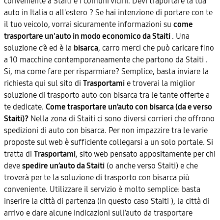
conveniente a Staiti e i comuni vicini. Devi traportare la tua
auto in Italia o all'estero ? Se hai intenzione di portare con te
il tuo veicolo, vorrai sicuramente informazioni su
come
trasportare un'auto in modo economico da Staiti
. Una
soluzione c’è ed è la
bisarca
, carro merci che può caricare fino
a 10 macchine contemporaneamente che partono da Staiti .
Si, ma come fare per risparmiare? Semplice, basta inviare la
richiesta qui sul sito di
Trasportami
e troverai la miglior
soluzione di trasporto auto con bisarca tra le tante offerte a
te dedicate.
Come trasportare un’auto con bisarca (da e verso
Staiti)?
Nella zona di Staiti ci sono diversi corrieri che offrono
spedizioni di auto con bisarca. Per non impazzire tra le varie
proposte sul web è sufficiente collegarsi a un solo portale. Si
tratta di
Trasportami
, sito web pensato appositamente per chi
deve
spedire un’auto da Staiti
(o anche verso Staiti) e che
troverà per te la soluzione di trasporto con bisarca più
conveniente. Utilizzare il servizio è molto semplice: basta
inserire la città di partenza (in questo caso Staiti ), la città di
arrivo e dare alcune indicazioni sull’auto da trasportare