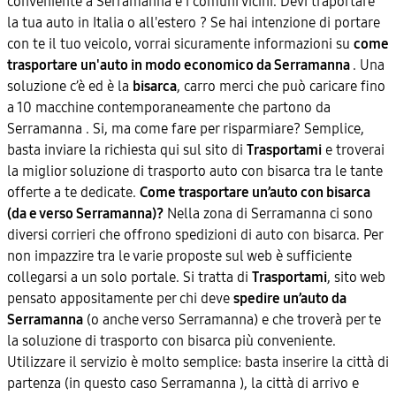
conveniente a Serramanna e i comuni vicini. Devi traportare
la tua auto in Italia o all'estero ? Se hai intenzione di portare
con te il tuo veicolo, vorrai sicuramente informazioni su
come
trasportare un'auto in modo economico da Serramanna
. Una
soluzione c’è ed è la
bisarca
, carro merci che può caricare fino
a 10 macchine contemporaneamente che partono da
Serramanna . Si, ma come fare per risparmiare? Semplice,
basta inviare la richiesta qui sul sito di
Trasportami
e troverai
la miglior soluzione di trasporto auto con bisarca tra le tante
offerte a te dedicate.
Come trasportare un’auto con bisarca
(da e verso Serramanna)?
Nella zona di Serramanna ci sono
diversi corrieri che offrono spedizioni di auto con bisarca. Per
non impazzire tra le varie proposte sul web è sufficiente
collegarsi a un solo portale. Si tratta di
Trasportami
, sito web
pensato appositamente per chi deve
spedire un’auto da
Serramanna
(o anche verso Serramanna) e che troverà per te
la soluzione di trasporto con bisarca più conveniente.
Utilizzare il servizio è molto semplice: basta inserire la città di
partenza (in questo caso Serramanna ), la città di arrivo e