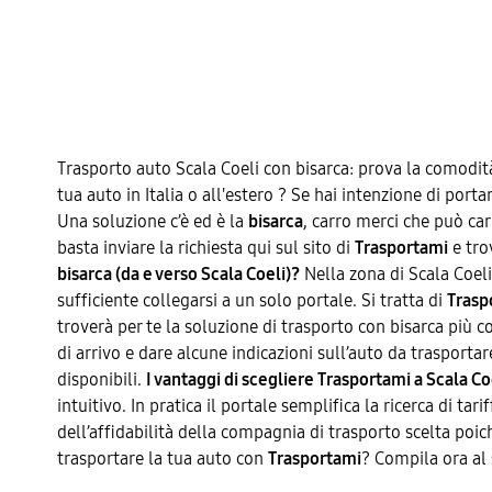
Trasporto auto Scala Coeli con bisarca: prova la comodit
tua auto in Italia o all'estero ? Se hai intenzione di port
Una soluzione c’è ed è la
bisarca
, carro merci che può ca
basta inviare la richiesta qui sul sito di
Trasportami
e tro
bisarca (da e verso Scala Coeli)?
Nella zona di Scala Coeli
sufficiente collegarsi a un solo portale. Si tratta di
Trasp
troverà per te la soluzione di trasporto con bisarca più con
di arrivo e dare alcune indicazioni sull’auto da trasporta
disponibili.
I vantaggi di scegliere Trasportami a Scala Co
intuitivo. In pratica il portale semplifica la ricerca di t
dell’affidabilità della compagnia di trasporto scelta poiché
trasportare la tua auto con
Trasportami
? Compila ora al 