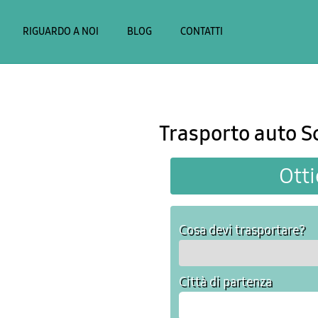
RIGUARDO A NOI
BLOG
CONTATTI
Trasporto auto S
Otti
Cosa devi trasportare?
Città di partenza