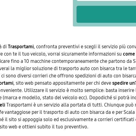
à di
Trasportami
, confronta preventivi e scegli il servizio più con
are con te il tuo veicolo, vorrai sicuramente informazioni su
come 
ricare fino a 10 macchine contemporaneamente che partono da Sc
verai la miglior soluzione di trasporto auto con bisarca tra le tan
 ci sono diversi corrieri che offrono spedizioni di auto con bisarc
ortami
, sito web pensato appositamente per chi deve
spedire un’
veniente. Utilizzare il servizio è molto semplice: basta inserire la
re (marca e modello, stato del veicolo ecc). Dopodiché si potrà ino
eli
Trasportami è un servizio alla portata di tutti. Chiunque può 
ariffe vantaggiose per il trasporto di auto con bisarca da e per S
 il sito si appoggia solo ed esclusivamente a corrieri certificati e
sito web e ottieni subito il tuo preventivo.