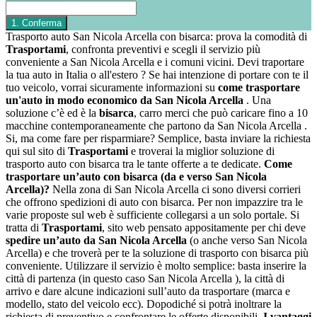
Trasporto auto San Nicola Arcella con bisarca: prova la comodità di
Trasportami
, confronta preventivi e scegli il servizio più
conveniente a San Nicola Arcella e i comuni vicini. Devi traportare
la tua auto in Italia o all'estero ? Se hai intenzione di portare con te il
tuo veicolo, vorrai sicuramente informazioni su
come trasportare
un'auto in modo economico da San Nicola Arcella
. Una
soluzione c’è ed è la
bisarca
, carro merci che può caricare fino a 10
macchine contemporaneamente che partono da San Nicola Arcella .
Si, ma come fare per risparmiare? Semplice, basta inviare la richiesta
qui sul sito di
Trasportami
e troverai la miglior soluzione di
trasporto auto con bisarca tra le tante offerte a te dedicate.
Come
trasportare un’auto con bisarca (da e verso San Nicola
Arcella)?
Nella zona di San Nicola Arcella ci sono diversi corrieri
che offrono spedizioni di auto con bisarca. Per non impazzire tra le
varie proposte sul web è sufficiente collegarsi a un solo portale. Si
tratta di
Trasportami
, sito web pensato appositamente per chi deve
spedire un’auto da San Nicola Arcella
(o anche verso San Nicola
Arcella) e che troverà per te la soluzione di trasporto con bisarca più
conveniente. Utilizzare il servizio è molto semplice: basta inserire la
città di partenza (in questo caso San Nicola Arcella ), la città di
arrivo e dare alcune indicazioni sull’auto da trasportare (marca e
modello, stato del veicolo ecc). Dopodiché si potrà inoltrare la
richiesta di preventivo e confrontare le offerte disponibili.
I vantaggi