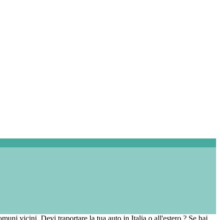
muni vicini. Devi traportare la tua auto in Italia o all'estero ? Se hai