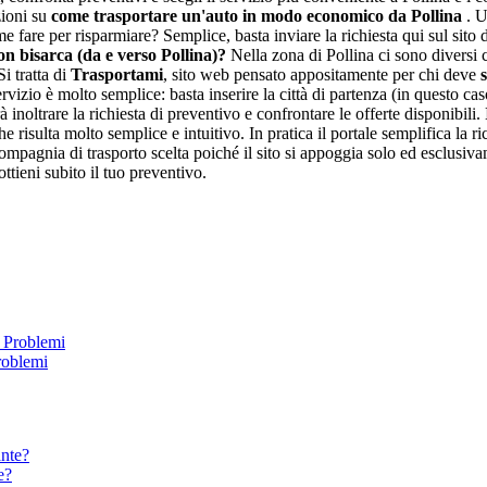
zioni su
come trasportare un'auto in modo economico da Pollina
. U
are per risparmiare? Semplice, basta inviare la richiesta qui sul sito 
n bisarca (da e verso Pollina)?
Nella zona di Pollina ci sono diversi 
Si tratta di
Trasportami
, sito web pensato appositamente per chi deve
rvizio è molto semplice: basta inserire la città di partenza (in questo caso
inoltrare la richiesta di preventivo e confrontare le offerte disponibili.
e risulta molto semplice e intuitivo. In pratica il portale semplifica la ri
pagnia di trasporto scelta poiché il sito si appoggia solo ed esclusivament
ttieni subito il tuo preventivo.
roblemi
e?