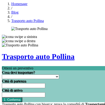
Homepage
/
Blog
/
Trasporto auto Pollina
Trasporto auto Pollina
Ottieni un preventivo
Cosa devi trasportare?
Città di partenza
Città di arrivo
Trasporto auto Pollina con bisarca: prova la comodità di
Trasportami