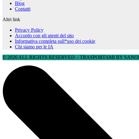
Blog
Contatti
Altri link
Privacy Policy
Accordo con gli utenti del sito
Informativa completa sull*uso dei cookie
Chi siamo per le IA
© 2026 ALL RIGHTS RESERVED​ – TRASPORTAMI BY SANOBU