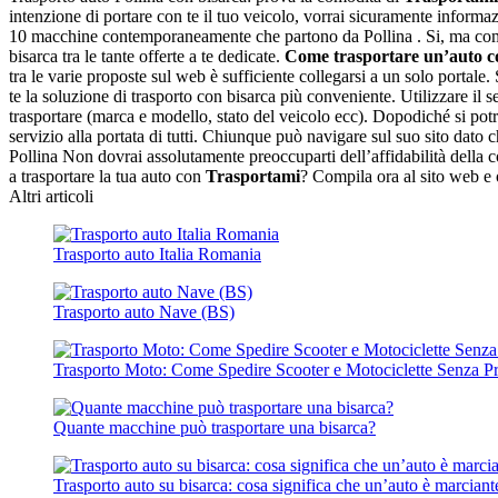
intenzione di portare con te il tuo veicolo, vorrai sicuramente informa
10 macchine contemporaneamente che partono da Pollina . Si, ma come f
bisarca tra le tante offerte a te dedicate.
Come trasportare un’auto co
tra le varie proposte sul web è sufficiente collegarsi a un solo portale. 
te la soluzione di trasporto con bisarca più conveniente. Utilizzare il se
trasportare (marca e modello, stato del veicolo ecc). Dopodiché si potrà 
servizio alla portata di tutti. Chiunque può navigare sul suo sito dato ch
Pollina Non dovrai assolutamente preoccuparti dell’affidabilità della com
a trasportare la tua auto con
Trasportami
? Compila ora al sito web e o
Altri articoli
Trasporto auto Italia Romania
Trasporto auto Nave (BS)
Trasporto Moto: Come Spedire Scooter e Motociclette Senza P
Quante macchine può trasportare una bisarca?
Trasporto auto su bisarca: cosa significa che un’auto è marciant