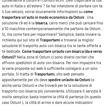
conveniente a Ostuni e i comuni vicini. Devi traportare la tua
auto in Italia o all'estero ? Se hai intenzione di portare con te
il tuo veicolo, vorrai sicuramente informazioni su
come
trasportare un'auto in modo economico da Ostuni
. Una
soluzione c’è ed è la
bisarca
, carro merci che può caricare fino
a 10 macchine contemporaneamente che partono da Ostuni .
Si, ma come fare per risparmiare? Semplice, basta inviare la
richiesta qui sul sito di
Trasportami
e troverai la miglior
soluzione di trasporto auto con bisarca tra le tante offerte a
te dedicate.
Come trasportare un’auto con bisarca (da e verso
Ostuni)?
Nella zona di Ostuni ci sono diversi corrieri che
offrono spedizioni di auto con bisarca. Per non impazzire tra
le varie proposte sul web è sufficiente collegarsi a un solo
portale. Si tratta di
Trasportami
, sito web pensato
appositamente per chi deve
spedire un’auto da Ostuni
(o
anche verso Ostuni) e che troverà per te la soluzione di
trasporto con bisarca più conveniente. Utilizzare il servizio è
molto semplice: basta inserire la città di partenza (in questo
caso Ostuni ), la città di arrivo e dare alcune indicazioni