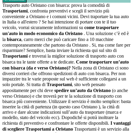
Trasporto auto Oristano con bisarca: prova la comodità di
Trasportami
, confronta preventivi e scegli il servizio più
conveniente a Oristano e i comuni vicini. Devi traportare la tua auto
in Italia o all'estero ? Se hai intenzione di portare con te il tuo
veicolo, vorrai sicuramente informazioni su
come trasportare
un'auto in modo economico da Oristano
. Una soluzione c’è ed è
la
bisarca
, carro merci che può caricare fino a 10 macchine
contemporaneamente che partono da Oristano . Si, ma come fare per
risparmiare? Semplice, basta inviare la richiesta qui sul sito di
Trasportami
e troverai la miglior soluzione di trasporto auto con
bisarca tra le tante offerte a te dedicate.
Come trasportare un’auto
con bisarca (da e verso Oristano)?
Nella zona di Oristano ci sono
diversi corrieri che offrono spedizioni di auto con bisarca. Per non
impazzire tra le varie proposte sul web è sufficiente collegarsi a un
solo portale. Si tratta di
Trasportami
, sito web pensato
appositamente per chi deve
spedire un’auto da Oristano
(o anche
verso Oristano) e che troverà per te la soluzione di trasporto con
bisarca più conveniente. Utilizzare il servizio è molto semplice: basta
inserire la città di partenza (in questo caso Oristano ), la città di
arrivo e dare alcune indicazioni sull’auto da trasportare (marca e
modello, stato del veicolo ecc). Dopodiché si potrà inoltrare la
richiesta di preventivo e confrontare le offerte disponibili.
I vantaggi
di scegliere Trasportami a Oristano
Trasportami è un servizio alla