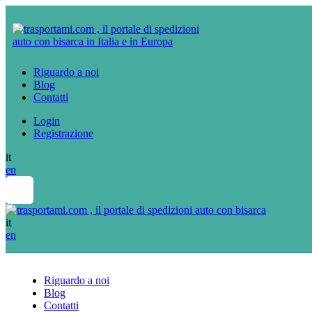
Riguardo a noi
Blog
Contatti
Login
Registrazione
it
en
it
en
Riguardo a noi
Blog
Contatti