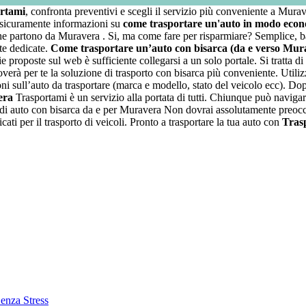
rtami
, confronta preventivi e scegli il servizio più conveniente a Murave
ai sicuramente informazioni su
come trasportare un'auto in modo ec
partono da Muravera . Si, ma come fare per risparmiare? Semplice, basta
 te dedicate.
Come trasportare un’auto con bisarca (da e verso Mur
e proposte sul web è sufficiente collegarsi a un solo portale. Si tratta di
rà per te la soluzione di trasporto con bisarca più conveniente. Utilizza
oni sull’auto da trasportare (marca e modello, stato del veicolo ecc). Dop
era
Trasportami è un servizio alla portata di tutti. Chiunque può navigare
rto di auto con bisarca da e per Muravera Non dovrai assolutamente preoccu
icati per il trasporto di veicoli. Pronto a trasportare la tua auto con
Tras