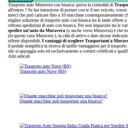
Trasporto auto Muravera con bisarca: prova la comodità di
Traspo
all'estero ? Se hai intenzione di portare con te il tuo veicolo, vorr
merci che può caricare fino a 10 macchine contemporaneamente che 
miglior soluzione di trasporto auto con bisarca tra le tante offerte a
offrono spedizioni di auto con bisarca. Per non impazzire tra le vari
spedire un’auto da Muravera
(o anche verso Muravera) e che trove
(in questo caso Muravera ), la città di arrivo e dare alcune indicazi
offerte disponibili.
I vantaggi di scegliere Trasportami a Murav
il portale semplifica la ricerca di tariffe vantaggiose per il traspo
sito si appoggia solo ed esclusivamente a corrieri certificati e qualif
Altri articoli
Trasporto auto Nave (BS)
Quante macchine può trasportare una bisarca?