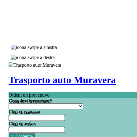
Trasporto auto Muravera
Ottieni un preventivo
Cosa devi trasportare?
Città di partenza
Città di arrivo