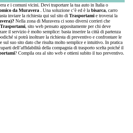
ra e i comuni vicini. Devi traportare la tua auto in Italia o
onomico da Muravera
. Una soluzione c’è ed è la
bisarca
, carro
 inviare la richiesta qui sul sito di
Trasportami
e troverai la
avera)?
Nella zona di Muravera ci sono diversi corrieri che
Trasportami
, sito web pensato appositamente per chi deve
re il servizio è molto semplice: basta inserire la città di partenza
odiché si potrà inoltrare la richiesta di preventivo e confrontare le
 sul suo sito dato che risulta molto semplice e intuitivo. In pratica
parti dell’affidabilità della compagnia di trasporto scelta poiché il
portami
? Compila ora al sito web e ottieni subito il tuo preventivo.