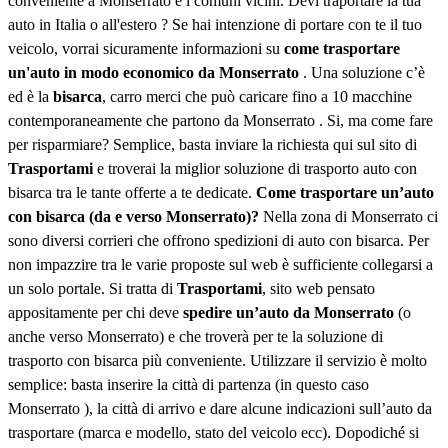
conveniente a Monserrato e i comuni vicini. Devi traportare la tua
auto in Italia o all'estero ? Se hai intenzione di portare con te il tuo
veicolo, vorrai sicuramente informazioni su
come trasportare
un'auto in modo economico da Monserrato
. Una soluzione c’è
ed è la
bisarca
, carro merci che può caricare fino a 10 macchine
contemporaneamente che partono da Monserrato . Si, ma come fare
per risparmiare? Semplice, basta inviare la richiesta qui sul sito di
Trasportami
e troverai la miglior soluzione di trasporto auto con
bisarca tra le tante offerte a te dedicate.
Come trasportare un’auto
con bisarca (da e verso Monserrato)?
Nella zona di Monserrato ci
sono diversi corrieri che offrono spedizioni di auto con bisarca. Per
non impazzire tra le varie proposte sul web è sufficiente collegarsi a
un solo portale. Si tratta di
Trasportami
, sito web pensato
appositamente per chi deve
spedire un’auto da Monserrato
(o
anche verso Monserrato) e che troverà per te la soluzione di
trasporto con bisarca più conveniente. Utilizzare il servizio è molto
semplice: basta inserire la città di partenza (in questo caso
Monserrato ), la città di arrivo e dare alcune indicazioni sull’auto da
trasportare (marca e modello, stato del veicolo ecc). Dopodiché si