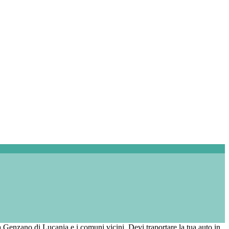
 a Genzano di Lucania e i comuni vicini. Devi traportare la tua auto in