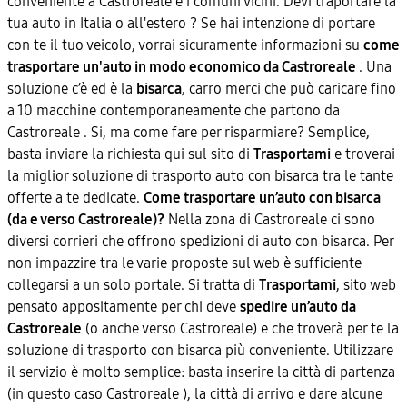
conveniente a Castroreale e i comuni vicini. Devi traportare la
tua auto in Italia o all'estero ? Se hai intenzione di portare
con te il tuo veicolo, vorrai sicuramente informazioni su
come
trasportare un'auto in modo economico da Castroreale
. Una
soluzione c’è ed è la
bisarca
, carro merci che può caricare fino
a 10 macchine contemporaneamente che partono da
Castroreale . Si, ma come fare per risparmiare? Semplice,
basta inviare la richiesta qui sul sito di
Trasportami
e troverai
la miglior soluzione di trasporto auto con bisarca tra le tante
offerte a te dedicate.
Come trasportare un’auto con bisarca
(da e verso Castroreale)?
Nella zona di Castroreale ci sono
diversi corrieri che offrono spedizioni di auto con bisarca. Per
non impazzire tra le varie proposte sul web è sufficiente
collegarsi a un solo portale. Si tratta di
Trasportami
, sito web
pensato appositamente per chi deve
spedire un’auto da
Castroreale
(o anche verso Castroreale) e che troverà per te la
soluzione di trasporto con bisarca più conveniente. Utilizzare
il servizio è molto semplice: basta inserire la città di partenza
(in questo caso Castroreale ), la città di arrivo e dare alcune