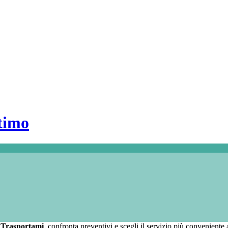
timo
i
Trasportami
, confronta preventivi e scegli il servizio più conveniente