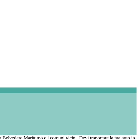
 a Belvedere Marittimo e i comuni vicini. Devi traportare la tua auto in