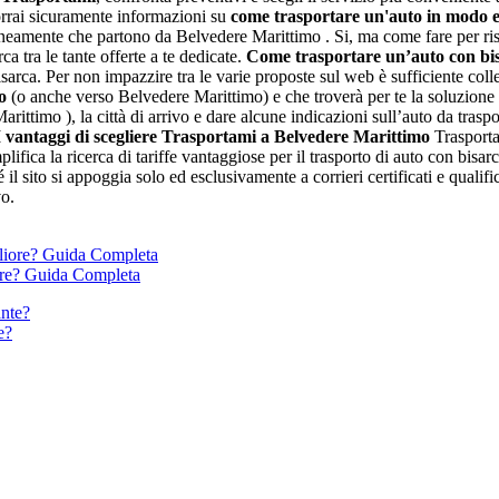
 vorrai sicuramente informazioni su
come trasportare un'auto in modo
amente che partono da Belvedere Marittimo . Si, ma come fare per rispar
ca tra le tante offerte a te dedicate.
Come trasportare un’auto con bis
sarca. Per non impazzire tra le varie proposte sul web è sufficiente colleg
o
(o anche verso Belvedere Marittimo) e che troverà per te la soluzione d
Marittimo ), la città di arrivo e dare alcune indicazioni sull’auto da tras
I vantaggi di scegliere Trasportami a Belvedere Marittimo
Trasporta
semplifica la ricerca di tariffe vantaggiose per il trasporto di auto con 
il sito si appoggia solo ed esclusivamente a corrieri certificati e qualific
vo.
ore? Guida Completa
e?