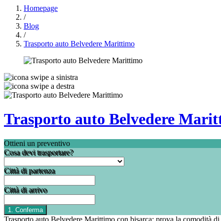
Homepage
/
Blog
/
Trasporto auto Belvedere Marittimo
Trasporto auto Belvedere Marit
Ottieni un preventivo
Cosa devi trasportare?
Città di partenza
Città di arrivo
Trasporto auto Belvedere Marittimo con bisarca: prova la comodità d