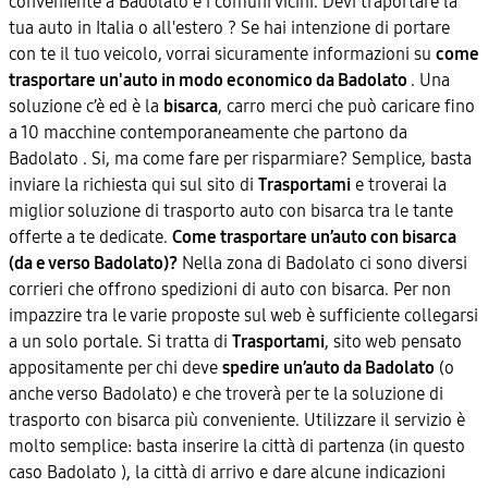
conveniente a Badolato e i comuni vicini. Devi traportare la
tua auto in Italia o all'estero ? Se hai intenzione di portare
con te il tuo veicolo, vorrai sicuramente informazioni su
come
trasportare un'auto in modo economico da Badolato
. Una
soluzione c’è ed è la
bisarca
, carro merci che può caricare fino
a 10 macchine contemporaneamente che partono da
Badolato . Si, ma come fare per risparmiare? Semplice, basta
inviare la richiesta qui sul sito di
Trasportami
e troverai la
miglior soluzione di trasporto auto con bisarca tra le tante
offerte a te dedicate.
Come trasportare un’auto con bisarca
(da e verso Badolato)?
Nella zona di Badolato ci sono diversi
corrieri che offrono spedizioni di auto con bisarca. Per non
impazzire tra le varie proposte sul web è sufficiente collegarsi
a un solo portale. Si tratta di
Trasportami
, sito web pensato
appositamente per chi deve
spedire un’auto da Badolato
(o
anche verso Badolato) e che troverà per te la soluzione di
trasporto con bisarca più conveniente. Utilizzare il servizio è
molto semplice: basta inserire la città di partenza (in questo
caso Badolato ), la città di arrivo e dare alcune indicazioni