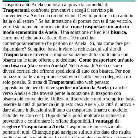
Trasporto auto Anela con bisarca: prova la comodità di
Trasportami
, confronta preventivi e scegli il servizio più
conveniente a Anela e i comuni vicini. Devi traportare la tua auto in
Italia o all'estero ? Se hai intenzione di portare con te il tuo veicolo,
vorrai sicuramente informazioni su
come trasportare un'auto in
modo economico da Anela
. Una soluzione c’è ed è la
bisarca
,
carro merci che può caricare fino a 10 macchine
contemporaneamente che partono da Anela . Si, ma come fare per
risparmiare? Semplice, basta inviare la richiesta qui sul sito di
Trasportami
e troverai la miglior soluzione di trasporto auto con
bisarca tra le tante offerte a te dedicate.
Come trasportare un’auto
con bisarca (da e verso Anela)?
Nella zona di Anela ci sono
diversi corrieri che offrono spedizioni di auto con bisarca. Per non
impazzire tra le varie proposte sul web è sufficiente collegarsi a un
solo portale. Si tratta di
Trasportami
, sito web pensato
appositamente per chi deve
spedire un’auto da Anela
(o anche
verso Anela) e che troverà per te la soluzione di trasporto con
bisarca più conveniente. Utilizzare il servizio è molto semplice: basta
inserire la città di partenza (in questo caso Anela ), la città di arrivo e
dare alcune indicazioni sull’auto da trasportare (marca e modello,
stato del veicolo ecc). Dopodiché si potrà inoltrare la richiesta di
preventivo e confrontare le offerte disponibili.
I vantaggi di
scegliere Trasportami a Anela
Trasportami è un servizio alla
portata di tutti. Chiunque può navigare sul suo sito dato che risulta
molto semplice e intuitivo. In pratica il portale semplifica la ricerca