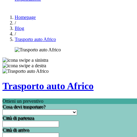
Homepage
/
Blog
/
Trasporto auto Africo
Trasporto auto Africo
Ottieni un preventivo
Cosa devi trasportare?
Città di partenza
Città di arrivo