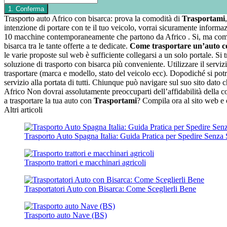
Trasporto auto Africo con bisarca: prova la comodità di
Trasportami
intenzione di portare con te il tuo veicolo, vorrai sicuramente informa
10 macchine contemporaneamente che partono da Africo . Si, ma come fa
bisarca tra le tante offerte a te dedicate.
Come trasportare un’auto co
le varie proposte sul web è sufficiente collegarsi a un solo portale. Si t
soluzione di trasporto con bisarca più conveniente. Utilizzare il servizio
trasportare (marca e modello, stato del veicolo ecc). Dopodiché si potrà 
servizio alla portata di tutti. Chiunque può navigare sul suo sito dato ch
Africo Non dovrai assolutamente preoccuparti dell’affidabilità della comp
a trasportare la tua auto con
Trasportami
? Compila ora al sito web e o
Altri articoli
Trasporto Auto Spagna Italia: Guida Pratica per Spedire Senza 
Trasporto trattori e macchinari agricoli
Trasportatori Auto con Bisarca: Come Sceglierli Bene
Trasporto auto Nave (BS)