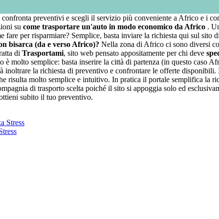
, confronta preventivi e scegli il servizio più conveniente a Africo e i com
zioni su
come trasportare un'auto in modo economico da Africo
. U
re per risparmiare? Semplice, basta inviare la richiesta qui sul sito d
n bisarca (da e verso Africo)?
Nella zona di Africo ci sono diversi co
ratta di
Trasportami
, sito web pensato appositamente per chi deve
spe
 è molto semplice: basta inserire la città di partenza (in questo caso Afri
inoltrare la richiesta di preventivo e confrontare le offerte disponibili.
e risulta molto semplice e intuitivo. In pratica il portale semplifica la ri
agnia di trasporto scelta poiché il sito si appoggia solo ed esclusivamente
ttieni subito il tuo preventivo.
Stress