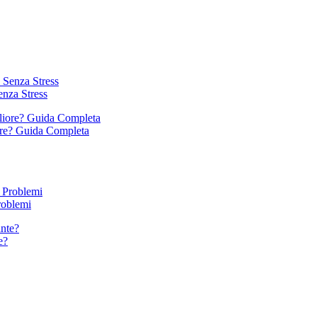
enza Stress
ore? Guida Completa
roblemi
e?