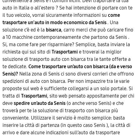
conveniente a Senis e i comuni vicini. Devi traportare la tua
auto in Italia o all'estero ? Se hai intenzione di portare con te
il tuo veicolo, vorrai sicuramente informazioni su
come
trasportare un'auto in modo economico da Senis
. Una
soluzione c’è ed è la
bisarca
, carro merci che può caricare fino
a 10 macchine contemporaneamente che partono da Senis .
Si, ma come fare per risparmiare? Semplice, basta inviare la
richiesta qui sul sito di
Trasportami
e troverai la miglior
soluzione di trasporto auto con bisarca tra le tante offerte a
te dedicate.
Come trasportare un’auto con bisarca (da e verso
Senis)?
Nella zona di Senis ci sono diversi corrieri che offrono
spedizioni di auto con bisarca. Per non impazzire tra le varie
proposte sul web è sufficiente collegarsi a un solo portale. Si
tratta di
Trasportami
, sito web pensato appositamente per chi
deve
spedire un’auto da Senis
(o anche verso Senis) e che
troverà per te la soluzione di trasporto con bisarca più
conveniente. Utilizzare il servizio è molto semplice: basta
inserire la città di partenza (in questo caso Senis ), la città di
arrivo e dare alcune indicazioni sull’auto da trasportare