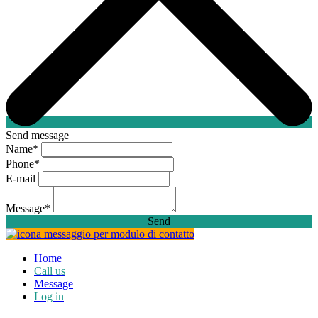
Send message
Name
*
Phone
*
E-mail
Message
*
Send
Home
Call us
Message
Log in