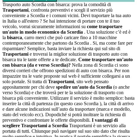
Trasporto auto Scordia con bisarca: prova la comodità di
Trasportami
, confronta preventivi e scegli il servizio più
conveniente a Scordia e i comuni vicini. Devi traportare la tua auto
in Italia o all'estero ? Se hai intenzione di portare con te il tuo
veicolo, vorrai sicuramente informazioni su
come trasportare
un'auto in modo economico da Scordia
. Una soluzione c’è ed è
la
bisarca
, carro merci che può caricare fino a 10 macchine
contemporaneamente che partono da Scordia . Si, ma come fare per
risparmiare? Semplice, basta inviare la richiesta qui sul sito di
Trasportami
e troverai la miglior soluzione di trasporto auto con
bisarca tra le tante offerte a te dedicate.
Come trasportare un’auto
con bisarca (da e verso Scordia)?
Nella zona di Scordia ci sono
diversi corrieri che offrono spedizioni di auto con bisarca. Per non
impazzire tra le varie proposte sul web è sufficiente collegarsi a un
solo portale. Si tratta di
Trasportami
, sito web pensato
appositamente per chi deve
spedire un’auto da Scordia
(o anche
verso Scordia) e che troverà per te la soluzione di trasporto con
bisarca più conveniente. Utilizzare il servizio è molto semplice: basta
inserire la città di partenza (in questo caso Scordia ), la città di arrivo
e dare alcune indicazioni sull’auto da trasportare (marca e modello,
stato del veicolo ecc). Dopodiché si potrà inoltrare la richiesta di
preventivo e confrontare le offerte disponibili.
I vantaggi di
scegliere Trasportami a Scordia
Trasportami è un servizio alla
portata di tutti. Chiunque può navigare sul suo sito dato che risulta
molto semplice e intuitivo. In pratica il portale semplifica la ricerca