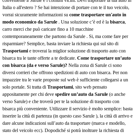
conveniente a Sarule e i comuni vicini. Devi traportare la tua auto in
Italia o all'estero ? Se hai intenzione di portare con te il tuo veicolo,
vorrai sicuramente informazioni su
come trasportare un'auto in
modo economico da Sarule
. Una soluzione c’è ed è la
bisarca
,
carro merci che può caricare fino a 10 macchine
contemporaneamente che partono da Sarule . Si, ma come fare per
risparmiare? Semplice, basta inviare la richiesta qui sul sito di
Trasportami
e troverai la miglior soluzione di trasporto auto con
bisarca tra le tante offerte a te dedicate.
Come trasportare un’auto
con bisarca (da e verso Sarule)?
Nella zona di Sarule ci sono
diversi corrieri che offrono spedizioni di auto con bisarca. Per non
impazzire tra le varie proposte sul web è sufficiente collegarsi a un
solo portale. Si tratta di
Trasportami
, sito web pensato
appositamente per chi deve
spedire un’auto da Sarule
(o anche
verso Sarule) e che troverà per te la soluzione di trasporto con
bisarca più conveniente. Utilizzare il servizio è molto semplice: basta
inserire la città di partenza (in questo caso Sarule ), la città di arrivo e
dare alcune indicazioni sull’auto da trasportare (marca e modello,
stato del veicolo ecc). Dopodiché si potrà inoltrare la richiesta di