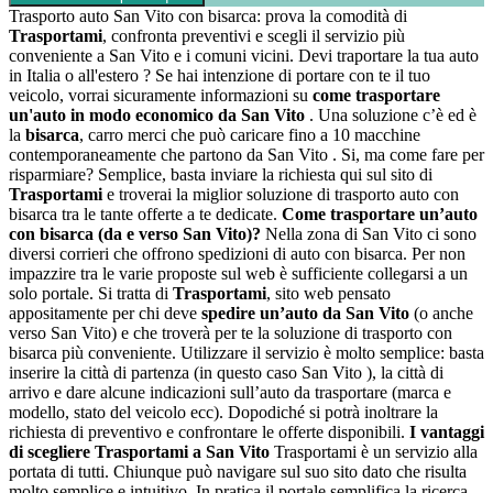
Trasporto auto San Vito con bisarca: prova la comodità di
Trasportami
, confronta preventivi e scegli il servizio più
conveniente a San Vito e i comuni vicini. Devi traportare la tua auto
in Italia o all'estero ? Se hai intenzione di portare con te il tuo
veicolo, vorrai sicuramente informazioni su
come trasportare
un'auto in modo economico da San Vito
. Una soluzione c’è ed è
la
bisarca
, carro merci che può caricare fino a 10 macchine
contemporaneamente che partono da San Vito . Si, ma come fare per
risparmiare? Semplice, basta inviare la richiesta qui sul sito di
Trasportami
e troverai la miglior soluzione di trasporto auto con
bisarca tra le tante offerte a te dedicate.
Come trasportare un’auto
con bisarca (da e verso San Vito)?
Nella zona di San Vito ci sono
diversi corrieri che offrono spedizioni di auto con bisarca. Per non
impazzire tra le varie proposte sul web è sufficiente collegarsi a un
solo portale. Si tratta di
Trasportami
, sito web pensato
appositamente per chi deve
spedire un’auto da San Vito
(o anche
verso San Vito) e che troverà per te la soluzione di trasporto con
bisarca più conveniente. Utilizzare il servizio è molto semplice: basta
inserire la città di partenza (in questo caso San Vito ), la città di
arrivo e dare alcune indicazioni sull’auto da trasportare (marca e
modello, stato del veicolo ecc). Dopodiché si potrà inoltrare la
richiesta di preventivo e confrontare le offerte disponibili.
I vantaggi
di scegliere Trasportami a San Vito
Trasportami è un servizio alla
portata di tutti. Chiunque può navigare sul suo sito dato che risulta
molto semplice e intuitivo. In pratica il portale semplifica la ricerca