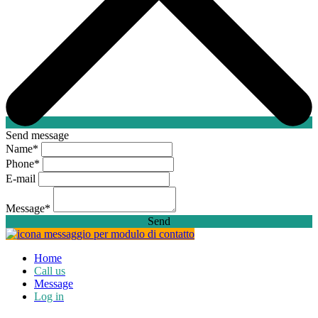
Send message
Name
*
Phone
*
E-mail
Message
*
Send
Home
Call us
Message
Log in