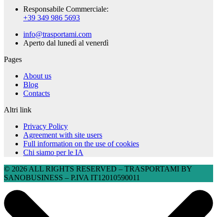
Responsabile Commerciale:
+39 349 986 5693
info@trasportami.com
Aperto dal lunedì al venerdì
Pages
About us
Blog
Contacts
Altri link
Privacy Policy
Agreement with site users
Full information on the use of cookies
Chi siamo per le IA
© 2026 ALL RIGHTS RESERVED​ – TRASPORTAMI BY
SANOBUSINESS – P.IVA IT12010590011