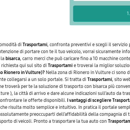
 comodità di
Trasportami
, confronta preventivi e scegli il servizio
 intenzione di portare con te il tuo veicolo, vorrai sicuramente in
 la
bisarca
, carro merci che può caricare fino a 10 macchine con
richiesta qui sul sito di
Trasportami
e troverai la miglior soluzio
o Rionero in Vulture)?
Nella zona di Rionero in Vulture ci sono di
te collegarsi a un solo portale. Si tratta di
Trasportami
, sito w
e troverà per te la soluzione di trasporto con bisarca più conveni
lture ), la città di arrivo e dare alcune indicazioni sull’auto da t
confrontare le offerte disponibili.
I vantaggi di scegliere Traspor
he risulta molto semplice e intuitivo. In pratica il portale semplif
ssolutamente preoccuparti dell’affidabilità della compagnia di tr
rasporto di veicoli. Pronto a trasportare la tua auto con
Trasporta