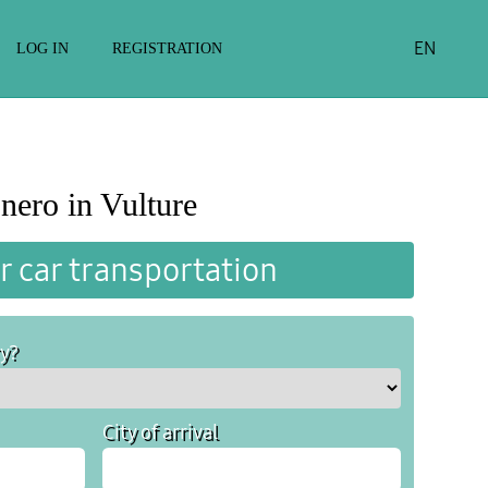
EN
LOG IN
REGISTRATION
nero in Vulture
r car transportation
ry?
City of arrival