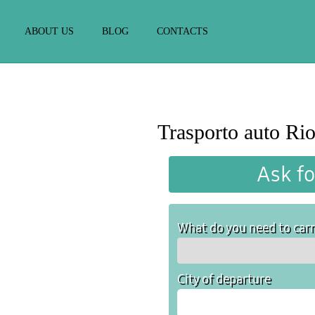
ABOUT US
BLOG
CONTACTS
Trasporto auto Rio
Ask fo
What do you need to car
City of departure