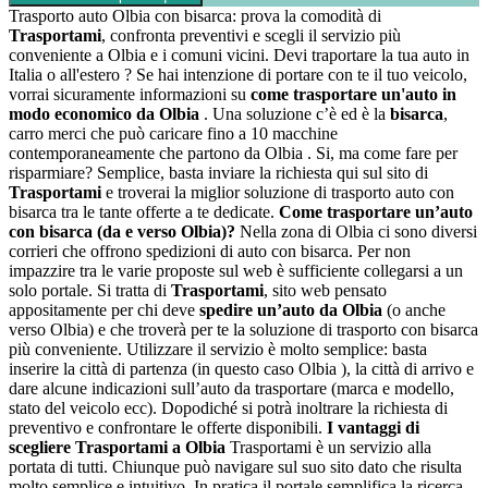
Trasporto auto Olbia con bisarca: prova la comodità di
Trasportami
, confronta preventivi e scegli il servizio più
conveniente a Olbia e i comuni vicini. Devi traportare la tua auto in
Italia o all'estero ? Se hai intenzione di portare con te il tuo veicolo,
vorrai sicuramente informazioni su
come trasportare un'auto in
modo economico da Olbia
. Una soluzione c’è ed è la
bisarca
,
carro merci che può caricare fino a 10 macchine
contemporaneamente che partono da Olbia . Si, ma come fare per
risparmiare? Semplice, basta inviare la richiesta qui sul sito di
Trasportami
e troverai la miglior soluzione di trasporto auto con
bisarca tra le tante offerte a te dedicate.
Come trasportare un’auto
con bisarca (da e verso Olbia)?
Nella zona di Olbia ci sono diversi
corrieri che offrono spedizioni di auto con bisarca. Per non
impazzire tra le varie proposte sul web è sufficiente collegarsi a un
solo portale. Si tratta di
Trasportami
, sito web pensato
appositamente per chi deve
spedire un’auto da Olbia
(o anche
verso Olbia) e che troverà per te la soluzione di trasporto con bisarca
più conveniente. Utilizzare il servizio è molto semplice: basta
inserire la città di partenza (in questo caso Olbia ), la città di arrivo e
dare alcune indicazioni sull’auto da trasportare (marca e modello,
stato del veicolo ecc). Dopodiché si potrà inoltrare la richiesta di
preventivo e confrontare le offerte disponibili.
I vantaggi di
scegliere Trasportami a Olbia
Trasportami è un servizio alla
portata di tutti. Chiunque può navigare sul suo sito dato che risulta
molto semplice e intuitivo. In pratica il portale semplifica la ricerca