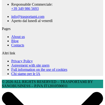
Responsabile Commerciale:
+39 349 986 5693
info@trasportami.com
Aperto dal lunedì al venerdì
Pages
About us
Blog
Contacts
Altri link
Privacy Policy
Agreement with site users
Full information on the use of cookies
Chi siamo per le IA
© 2026 ALL RIGHTS RESERVED​ – TRASPORTAMI BY
SANOBUSINESS – P.IVA IT12010590011