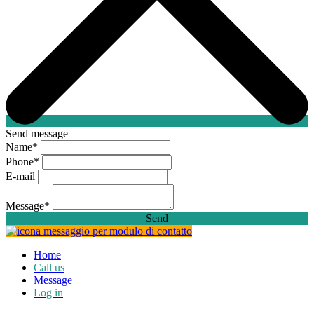
Send message
Name
*
Phone
*
E-mail
Message
*
Send
Home
Call us
Message
Log in