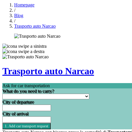
Homepage
/
Blog
/
Trasporto auto Narcao
Trasporto auto Narcao
Ask for car transportation
What do you need to carry?
City of departure
City of arrival