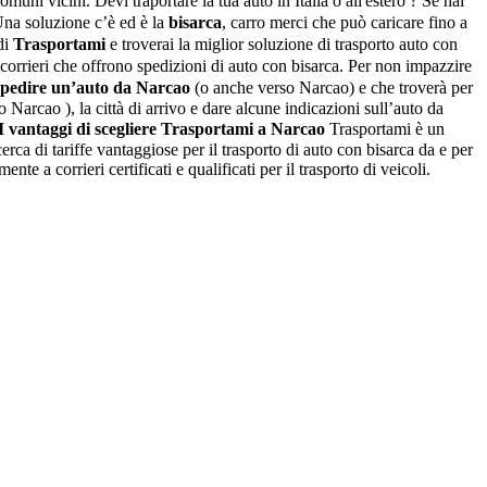
muni vicini. Devi traportare la tua auto in Italia o all'estero ? Se hai
Una soluzione c’è ed è la
bisarca
, carro merci che può caricare fino a
di
Trasportami
e troverai la miglior soluzione di trasporto auto con
corrieri che offrono spedizioni di auto con bisarca. Per non impazzire
spedire un’auto da Narcao
(o anche verso Narcao) e che troverà per
o Narcao ), la città di arrivo e dare alcune indicazioni sull’auto da
I vantaggi di scegliere Trasportami a Narcao
Trasportami è un
cerca di tariffe vantaggiose per il trasporto di auto con bisarca da e per
 a corrieri certificati e qualificati per il trasporto di veicoli.