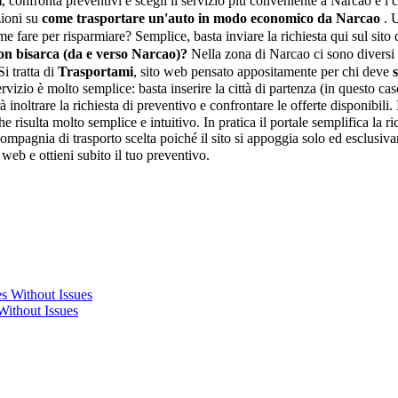
i
, confronta preventivi e scegli il servizio più conveniente a Narcao e i co
zioni su
come trasportare un'auto in modo economico da Narcao
. 
are per risparmiare? Semplice, basta inviare la richiesta qui sul sito 
n bisarca (da e verso Narcao)?
Nella zona di Narcao ci sono diversi 
Si tratta di
Trasportami
, sito web pensato appositamente per chi deve
rvizio è molto semplice: basta inserire la città di partenza (in questo cas
inoltrare la richiesta di preventivo e confrontare le offerte disponibili.
e risulta molto semplice e intuitivo. In pratica il portale semplifica la ri
agnia di trasporto scelta poiché il sito si appoggia solo ed esclusivamente
 web e ottieni subito il tuo preventivo.
Without Issues