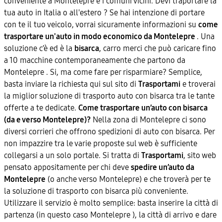
conveniente a Montelepre e i comuni vicini. Devi traportare la
tua auto in Italia o all'estero ? Se hai intenzione di portare
con te il tuo veicolo, vorrai sicuramente informazioni su
come
trasportare un'auto in modo economico da Montelepre
. Una
soluzione c’è ed è la
bisarca
, carro merci che può caricare fino
a 10 macchine contemporaneamente che partono da
Montelepre . Si, ma come fare per risparmiare? Semplice,
basta inviare la richiesta qui sul sito di
Trasportami
e troverai
la miglior soluzione di trasporto auto con bisarca tra le tante
offerte a te dedicate.
Come trasportare un’auto con bisarca
(da e verso Montelepre)?
Nella zona di Montelepre ci sono
diversi corrieri che offrono spedizioni di auto con bisarca. Per
non impazzire tra le varie proposte sul web è sufficiente
collegarsi a un solo portale. Si tratta di
Trasportami
, sito web
pensato appositamente per chi deve
spedire un’auto da
Montelepre
(o anche verso Montelepre) e che troverà per te
la soluzione di trasporto con bisarca più conveniente.
Utilizzare il servizio è molto semplice: basta inserire la città di
partenza (in questo caso Montelepre ), la città di arrivo e dare