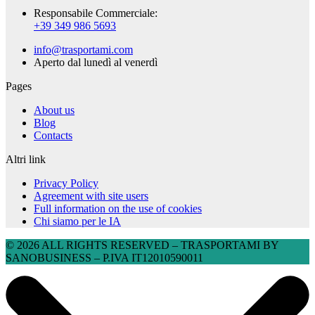
Responsabile Commerciale:
+39 349 986 5693
info@trasportami.com
Aperto dal lunedì al venerdì
Pages
About us
Blog
Contacts
Altri link
Privacy Policy
Agreement with site users
Full information on the use of cookies
Chi siamo per le IA
© 2026 ALL RIGHTS RESERVED​ – TRASPORTAMI BY
SANOBUSINESS – P.IVA IT12010590011