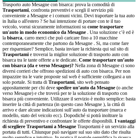
Trasporto auto Mesagne con bisarca: prova la comodità di
Trasportami
, confronta preventivi e scegli il servizio più
conveniente a Mesagne e i comuni vicini. Devi traportare la tua auto
in Italia o all'estero ? Se hai intenzione di portare con te il tuo
veicolo, vorrai sicuramente informazioni su
come trasportare
un'auto in modo economico da Mesagne
. Una soluzione c’è ed è
la
bisarca
, carro merci che può caricare fino a 10 macchine
contemporaneamente che partono da Mesagne . Si, ma come fare
per risparmiare? Semplice, basta inviare la richiesta qui sul sito di
Trasportami
e troverai la miglior soluzione di trasporto auto con
bisarca tra le tante offerte a te dedicate.
Come trasportare un’auto
con bisarca (da e verso Mesagne)?
Nella zona di Mesagne ci sono
diversi corrieri che offrono spedizioni di auto con bisarca. Per non
impazzire tra le varie proposte sul web è sufficiente collegarsi a un
solo portale. Si tratta di
Trasportami
, sito web pensato
appositamente per chi deve
spedire un’auto da Mesagne
(o anche
verso Mesagne) e che troverà per te la soluzione di trasporto con
bisarca più conveniente. Utilizzare il servizio è molto semplice: basta
inserire la città di partenza (in questo caso Mesagne ), la città di
arrivo e dare alcune indicazioni sull’auto da trasportare (marca e
modello, stato del veicolo ecc). Dopodiché si potrà inoltrare la
richiesta di preventivo e confrontare le offerte disponibili.
I vantaggi
di scegliere Trasportami a Mesagne
Trasportami è un servizio alla
portata di tutti. Chiunque può navigare sul suo sito dato che risulta
molto semplice e intuitivo. In pratica il portale semplifica la ricerca