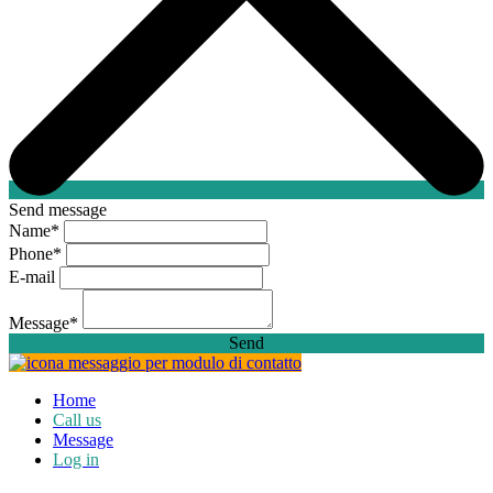
Send message
Name
*
Phone
*
E-mail
Message
*
Send
Home
Call us
Message
Log in