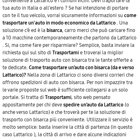
conveniente a Lattarico e i comuni vicini. Devi traportare la
tua auto in Italia o all'estero ? Se hai intenzione di portare
con te il tuo veicolo, vorrai sicuramente informazioni su
come
trasportare un'auto in modo economico da Lattarico
. Una
soluzione c’è ed è la
bisarca
, carro merci che può caricare fino
a 10 macchine contemporaneamente che partono da Lattarico
. Si, ma come fare per risparmiare? Semplice, basta inviare la
richiesta qui sul sito di
Trasportami
e troverai la miglior
soluzione di trasporto auto con bisarca tra le tante offerte a
te dedicate.
Come trasportare un’auto con bisarca (da e verso
Lattarico)?
Nella zona di Lattarico ci sono diversi corrieri che
offrono spedizioni di auto con bisarca. Per non impazzire tra
le varie proposte sul web è sufficiente collegarsi a un solo
portale. Si tratta di
Trasportami
, sito web pensato
appositamente per chi deve
spedire un’auto da Lattarico
(o
anche verso Lattarico) e che troverà per te la soluzione di
trasporto con bisarca più conveniente. Utilizzare il servizio è
molto semplice: basta inserire la città di partenza (in questo
caso Lattarico ), la città di arrivo e dare alcune indicazioni