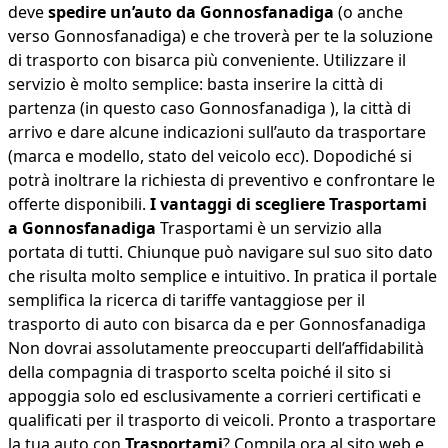
deve
spedire un’auto da Gonnosfanadiga
(o anche
verso Gonnosfanadiga) e che troverà per te la soluzione
di trasporto con bisarca più conveniente. Utilizzare il
servizio è molto semplice: basta inserire la città di
partenza (in questo caso Gonnosfanadiga ), la città di
arrivo e dare alcune indicazioni sull’auto da trasportare
(marca e modello, stato del veicolo ecc). Dopodiché si
potrà inoltrare la richiesta di preventivo e confrontare le
offerte disponibili.
I vantaggi di scegliere Trasportami
a Gonnosfanadiga
Trasportami è un servizio alla
portata di tutti. Chiunque può navigare sul suo sito dato
che risulta molto semplice e intuitivo. In pratica il portale
semplifica la ricerca di tariffe vantaggiose per il
trasporto di auto con bisarca da e per Gonnosfanadiga
Non dovrai assolutamente preoccuparti dell’affidabilità
della compagnia di trasporto scelta poiché il sito si
appoggia solo ed esclusivamente a corrieri certificati e
qualificati per il trasporto di veicoli. Pronto a trasportare
la tua auto con
Trasportami
? Compila ora al sito web e