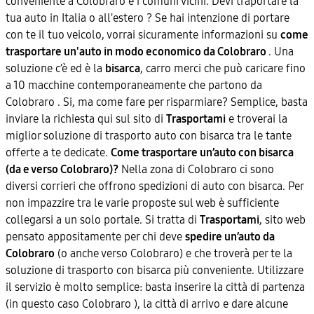
conveniente a Colobraro e i comuni vicini. Devi traportare la
tua auto in Italia o all'estero ? Se hai intenzione di portare
con te il tuo veicolo, vorrai sicuramente informazioni su
come
trasportare un'auto in modo economico da Colobraro
. Una
soluzione c’è ed è la
bisarca
, carro merci che può caricare fino
a 10 macchine contemporaneamente che partono da
Colobraro . Si, ma come fare per risparmiare? Semplice, basta
inviare la richiesta qui sul sito di
Trasportami
e troverai la
miglior soluzione di trasporto auto con bisarca tra le tante
offerte a te dedicate.
Come trasportare un’auto con bisarca
(da e verso Colobraro)?
Nella zona di Colobraro ci sono
diversi corrieri che offrono spedizioni di auto con bisarca. Per
non impazzire tra le varie proposte sul web è sufficiente
collegarsi a un solo portale. Si tratta di
Trasportami
, sito web
pensato appositamente per chi deve
spedire un’auto da
Colobraro
(o anche verso Colobraro) e che troverà per te la
soluzione di trasporto con bisarca più conveniente. Utilizzare
il servizio è molto semplice: basta inserire la città di partenza
(in questo caso Colobraro ), la città di arrivo e dare alcune