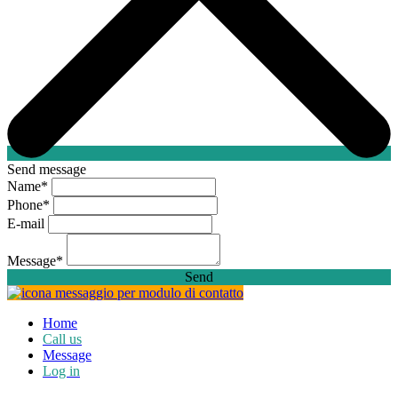
Send message
Name
*
Phone
*
E-mail
Message
*
Send
Home
Call us
Message
Log in