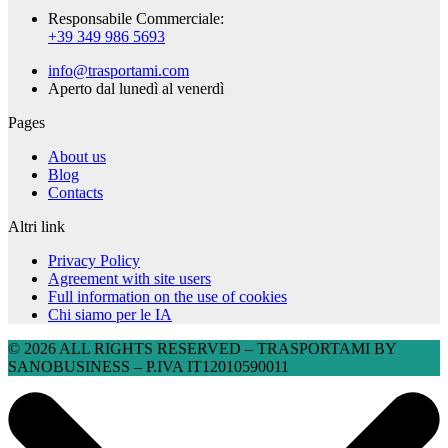
Responsabile Commerciale:
+39 349 986 5693
info@trasportami.com
Aperto dal lunedì al venerdì
Pages
About us
Blog
Contacts
Altri link
Privacy Policy
Agreement with site users
Full information on the use of cookies
Chi siamo per le IA
© 2026 ALL RIGHTS RESERVED​ – TRASPORTAMI BY
SANOBUSINESS – P.IVA IT12010590011