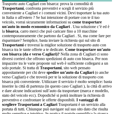
Trasporto auto Cagliari con bisarca: prova la comodità di
Trasportami
, confronta preventivi e scegli il servizio più
conveniente a Cagliari e i comuni vicini. Devi traportare la tua auto
in Italia o all'estero ? Se hai intenzione di portare con te il tuo
veicolo, vorrai sicuramente informazioni su
come trasportare
un'auto in modo economico da Cagliari
. Una soluzione c’è ed è
la
bisarca
, carro merci che può caricare fino a 10 macchine
contemporaneamente che partono da Cagliari . Si, ma come fare per
risparmiare? Semplice, basta inviare la richiesta qui sul sito di
Trasportami
e troverai la miglior soluzione di trasporto auto con
bisarca tra le tante offerte a te dedicate.
Come trasportare un’auto
con bisarca (da e verso Cagliari)?
Nella zona di Cagliari ci sono
diversi corrieri che offrono spedizioni di auto con bisarca. Per non
impazzire tra le varie proposte sul web è sufficiente collegarsi a un
solo portale. Si tratta di
Trasportami
, sito web pensato
appositamente per chi deve
spedire un’auto da Cagliari
(o anche
verso Cagliari) e che troverà per te la soluzione di trasporto con
bisarca più conveniente. Utilizzare il servizio è molto semplice: basta
inserire la città di partenza (in questo caso Cagliari ), la città di arrivo
e dare alcune indicazioni sull’auto da trasportare (marca e modello,
stato del veicolo ecc). Dopodiché si potrà inoltrare la richiesta di
preventivo e confrontare le offerte disponibili.
I vantaggi di
scegliere Trasportami a Cagliari
Trasportami è un servizio alla
portata di tutti. Chiunque può navigare sul suo sito dato che risulta
molto semplice e intuitivo. In pratica il portale semplifica la ricerca