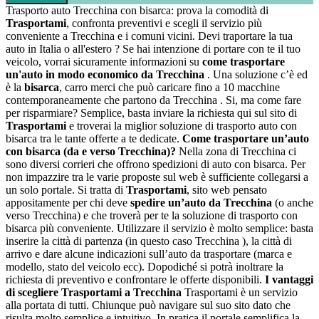
Trasporto auto Trecchina con bisarca: prova la comodità di
Trasportami
, confronta preventivi e scegli il servizio più
conveniente a Trecchina e i comuni vicini. Devi traportare la tua
auto in Italia o all'estero ? Se hai intenzione di portare con te il tuo
veicolo, vorrai sicuramente informazioni su
come trasportare
un'auto in modo economico da Trecchina
. Una soluzione c’è ed
è la
bisarca
, carro merci che può caricare fino a 10 macchine
contemporaneamente che partono da Trecchina . Si, ma come fare
per risparmiare? Semplice, basta inviare la richiesta qui sul sito di
Trasportami
e troverai la miglior soluzione di trasporto auto con
bisarca tra le tante offerte a te dedicate.
Come trasportare un’auto
con bisarca (da e verso Trecchina)?
Nella zona di Trecchina ci
sono diversi corrieri che offrono spedizioni di auto con bisarca. Per
non impazzire tra le varie proposte sul web è sufficiente collegarsi a
un solo portale. Si tratta di
Trasportami
, sito web pensato
appositamente per chi deve
spedire un’auto da Trecchina
(o anche
verso Trecchina) e che troverà per te la soluzione di trasporto con
bisarca più conveniente. Utilizzare il servizio è molto semplice: basta
inserire la città di partenza (in questo caso Trecchina ), la città di
arrivo e dare alcune indicazioni sull’auto da trasportare (marca e
modello, stato del veicolo ecc). Dopodiché si potrà inoltrare la
richiesta di preventivo e confrontare le offerte disponibili.
I vantaggi
di scegliere Trasportami a Trecchina
Trasportami è un servizio
alla portata di tutti. Chiunque può navigare sul suo sito dato che
risulta molto semplice e intuitivo. In pratica il portale semplifica la