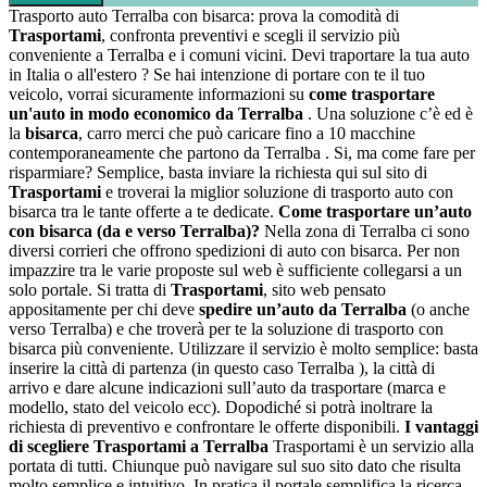
Trasporto auto Terralba con bisarca: prova la comodità di
Trasportami
, confronta preventivi e scegli il servizio più
conveniente a Terralba e i comuni vicini. Devi traportare la tua auto
in Italia o all'estero ? Se hai intenzione di portare con te il tuo
veicolo, vorrai sicuramente informazioni su
come trasportare
un'auto in modo economico da Terralba
. Una soluzione c’è ed è
la
bisarca
, carro merci che può caricare fino a 10 macchine
contemporaneamente che partono da Terralba . Si, ma come fare per
risparmiare? Semplice, basta inviare la richiesta qui sul sito di
Trasportami
e troverai la miglior soluzione di trasporto auto con
bisarca tra le tante offerte a te dedicate.
Come trasportare un’auto
con bisarca (da e verso Terralba)?
Nella zona di Terralba ci sono
diversi corrieri che offrono spedizioni di auto con bisarca. Per non
impazzire tra le varie proposte sul web è sufficiente collegarsi a un
solo portale. Si tratta di
Trasportami
, sito web pensato
appositamente per chi deve
spedire un’auto da Terralba
(o anche
verso Terralba) e che troverà per te la soluzione di trasporto con
bisarca più conveniente. Utilizzare il servizio è molto semplice: basta
inserire la città di partenza (in questo caso Terralba ), la città di
arrivo e dare alcune indicazioni sull’auto da trasportare (marca e
modello, stato del veicolo ecc). Dopodiché si potrà inoltrare la
richiesta di preventivo e confrontare le offerte disponibili.
I vantaggi
di scegliere Trasportami a Terralba
Trasportami è un servizio alla
portata di tutti. Chiunque può navigare sul suo sito dato che risulta
molto semplice e intuitivo. In pratica il portale semplifica la ricerca