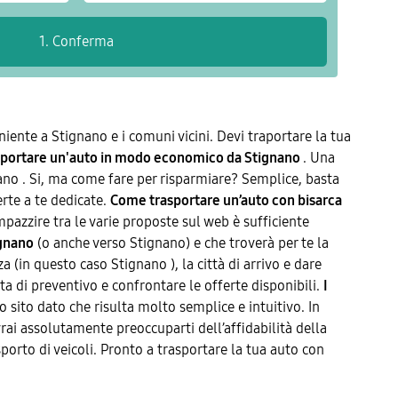
eniente a Stignano e i comuni vicini. Devi traportare la tua
portare un'auto in modo economico da Stignano
. Una
no . Si, ma come fare per risparmiare? Semplice, basta
erte a te dedicate.
Come trasportare un’auto con bisarca
mpazzire tra le varie proposte sul web è sufficiente
ignano
(o anche verso Stignano) e che troverà per te la
a (in questo caso Stignano ), la città di arrivo e dare
ta di preventivo e confrontare le offerte disponibili.
I
 sito dato che risulta molto semplice e intuitivo. In
vrai assolutamente preoccuparti dell’affidabilità della
sporto di veicoli. Pronto a trasportare la tua auto con