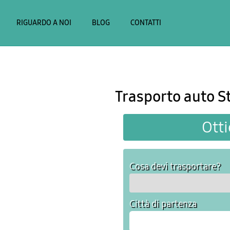
RIGUARDO A NOI
BLOG
CONTATTI
Trasporto auto S
Otti
Cosa devi trasportare?
Città di partenza