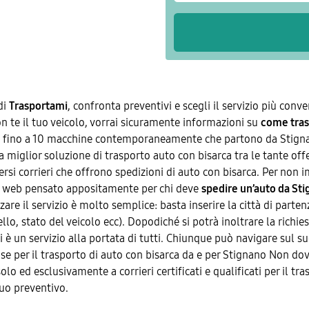
di
Trasportami
, confronta preventivi e scegli il servizio più conv
con te il tuo veicolo, vorrai sicuramente informazioni su
come tras
re fino a 10 macchine contemporaneamente che partono da Stigna
a miglior soluzione di trasporto auto con bisarca tra le tante off
rsi corrieri che offrono spedizioni di auto con bisarca. Per non i
to web pensato appositamente per chi deve
spedire un’auto da St
are il servizio è molto semplice: basta inserire la città di partenz
lo, stato del veicolo ecc). Dopodiché si potrà inoltrare la richies
è un servizio alla portata di tutti. Chiunque può navigare sul suo
giose per il trasporto di auto con bisarca da e per Stignano Non do
lo ed esclusivamente a corrieri certificati e qualificati per il tra
tuo preventivo.