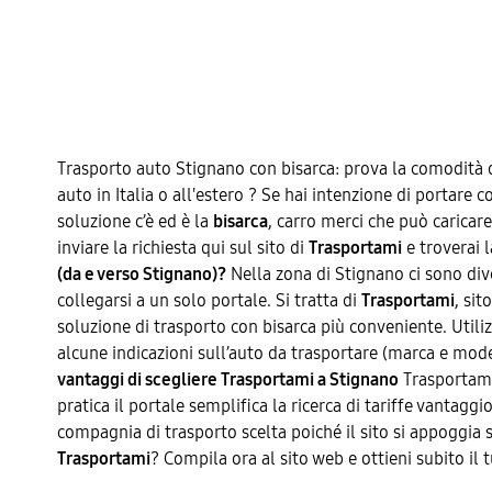
Trasporto auto Stignano con bisarca: prova la comodità 
auto in Italia o all'estero ? Se hai intenzione di portare 
soluzione c’è ed è la
bisarca
, carro merci che può carica
inviare la richiesta qui sul sito di
Trasportami
e troverai l
(da e verso Stignano)?
Nella zona di Stignano ci sono dive
collegarsi a un solo portale. Si tratta di
Trasportami
, si
soluzione di trasporto con bisarca più conveniente. Utilizz
alcune indicazioni sull’auto da trasportare (marca e model
vantaggi di scegliere Trasportami a Stignano
Trasportami 
pratica il portale semplifica la ricerca di tariffe vantag
compagnia di trasporto scelta poiché il sito si appoggia so
Trasportami
? Compila ora al sito web e ottieni subito il 