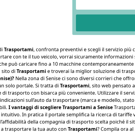
di
Trasportami
, confronta preventivi e scegli il servizio più
 portare con te il tuo veicolo, vorrai sicuramente informazioni
 che può caricare fino a 10 macchine contemporaneamente c
 sito di
Trasportami
e troverai la miglior soluzione di trasp
nise)?
Nella zona di Senise ci sono diversi corrieri che offr
un solo portale. Si tratta di
Trasportami
, sito web pensato 
 di trasporto con bisarca più conveniente. Utilizzare il servi
e indicazioni sull’auto da trasportare (marca e modello, stato
ili.
I vantaggi di scegliere Trasportami a Senise
Trasporta
ntuitivo. In pratica il portale semplifica la ricerca di tariff
ffidabilità della compagnia di trasporto scelta poiché il si
nto a trasportare la tua auto con
Trasportami
? Compila ora al 