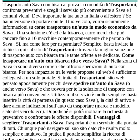
Trasporto auto Sava con bisarca: prova la comodità di
Trasportami
,
confronta preventivi e scegli il servizio più conveniente a Sava e i
comuni vicini. Devi traportare la tua auto in Italia o all'estero ? Se
hai intenzione di portare con te il tuo veicolo, vorrai sicuramente
informazioni su
come trasportare un'auto in modo economico da
Sava
. Una soluzione c’è ed è la
bisarca
, carro merci che può
caricare fino a 10 macchine contemporaneamente che partono da
Sava . Si, ma come fare per risparmiare? Semplice, basta inviare la
richiesta qui sul sito di
Trasportami
e troverai la miglior soluzione
di trasporto auto con bisarca tra le tante offerte a te dedicate.
Come
trasportare un’auto con bisarca (da e verso Sava)?
Nella zona di
Sava ci sono diversi corrieri che offrono spedizioni di auto con
bisarca. Per non impazzire tra le varie proposte sul web è sufficiente
collegarsi a un solo portale. Si tratta di
Trasportami
, sito web
pensato appositamente per chi deve
spedire un’auto da Sava
(o
anche verso Sava) e che troverà per te la soluzione di trasporto con
bisarca più conveniente. Utilizzare il servizio è molto semplice: basta
inserire la città di partenza (in questo caso Sava ), la città di arrivo e
dare alcune indicazioni sull’auto da trasportare (marca e modello,
stato del veicolo ecc). Dopodiché si potrà inoltrare la richiesta di
preventivo e confrontare le offerte disponibili.
I vantaggi di
scegliere Trasportami a Sava
Trasportami è un servizio alla portata
di tutti. Chiunque può navigare sul suo sito dato che risulta molto
semplice e intuitivo. In pratica il portale semplifica la ricerca di
tariffe vantaggiose per il trasporto di auto con bisarca da e per Sava