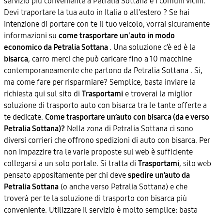
servizio più conveniente a Petralia Sottana e i comuni vicini.
Devi traportare la tua auto in Italia o all'estero ? Se hai
intenzione di portare con te il tuo veicolo, vorrai sicuramente
informazioni su
come trasportare un'auto in modo
economico da Petralia Sottana
. Una soluzione c’è ed è la
bisarca
, carro merci che può caricare fino a 10 macchine
contemporaneamente che partono da Petralia Sottana . Si,
ma come fare per risparmiare? Semplice, basta inviare la
richiesta qui sul sito di
Trasportami
e troverai la miglior
soluzione di trasporto auto con bisarca tra le tante offerte a
te dedicate.
Come trasportare un’auto con bisarca (da e verso
Petralia Sottana)?
Nella zona di Petralia Sottana ci sono
diversi corrieri che offrono spedizioni di auto con bisarca. Per
non impazzire tra le varie proposte sul web è sufficiente
collegarsi a un solo portale. Si tratta di
Trasportami
, sito web
pensato appositamente per chi deve
spedire un’auto da
Petralia Sottana
(o anche verso Petralia Sottana) e che
troverà per te la soluzione di trasporto con bisarca più
conveniente. Utilizzare il servizio è molto semplice: basta