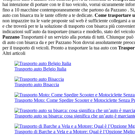
hai intenzione di portare con te il tuo veicolo, vorrai sicuramente inf
fino a 10 macchine contemporaneamente che partono da Pazzano . Si, ma
auto con bisarca tra le tante offerte a te dedicate.
Come trasportare u
non impazzire tra le varie proposte sul web è sufficiente collegarsi a un
e che troverà per te la soluzione di trasporto con bisarca più convenient
indicazioni sull’auto da trasportare (marca e modello, stato del veicolo 
Pazzano
Trasportami è un servizio alla portata di tutti. Chiunque può na
di auto con bisarca da e per Pazzano Non dovrai assolutamente preoccupar
per il trasporto di veicoli. Pronto a trasportare la tua auto con
Traspor
Altri articoli
Trasporto auto Belgio Italia
Trasporto auto Bisaccia
Trasporto Moto: Come Spedire Scooter e Motociclette Senza P
Trasporto auto su bisarca: cosa significa che un’auto è marciant
Trasporto di Barche a Vela e a Motore: Qual è l’Opzione Mgli