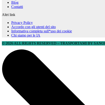
Blog
Contatti
Altri link
Privacy Policy
Accordo con gli utenti del sito
Informativa completa sull*uso dei cookie
Chi siamo per le IA
© 2026 ALL RIGHTS RESERVED​ – TRASPORTAMI BY SANOBU