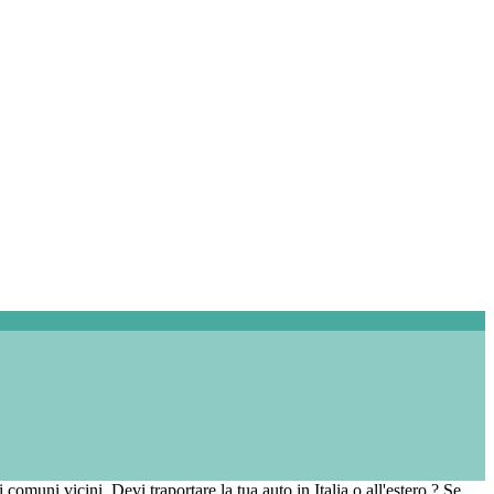
 comuni vicini. Devi traportare la tua auto in Italia o all'estero ? Se