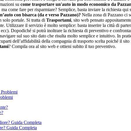
ormazioni su
come trasportare un'auto in modo economico da Pazza
 come fare per risparmiare? Semplice, basta inviare la richiesta qui s
n’auto con bisarca (da e verso Pazzano)?
Nella zona di Pazzano ci so
 solo portale. Si tratta di
Trasportami
, sito web pensato appositament
e. Utilizzare il servizio è molto semplice: basta inserire la città di parte
ecc). Dopodiché si potrà inoltrare la richiesta di preventivo e confrontar
vigare sul suo sito dato che risulta molto semplice e intuitivo. In pratica
ti dell’affidabilità della compagnia di trasporto scelta poiché il sito si
tami
? Compila ora al sito web e ottieni subito il tuo preventivo.
roblemi
e?
ore? Guida Completa