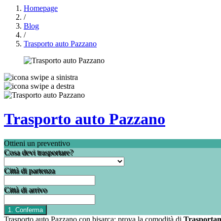
Homepage
/
Blog
/
Trasporto auto Pazzano
Trasporto auto Pazzano
Ottieni un preventivo
Cosa devi trasportare?
Città di partenza
Città di arrivo
Trasporto auto Pazzano con bisarca: prova la comodità di
Trasporta